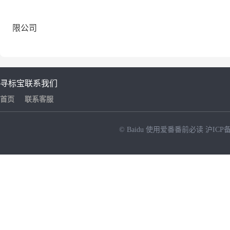
限公司
寻标宝
联系我们
首页
联系客服
© Baidu
使用爱番番前必读
沪ICP备
NEW
HOT