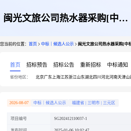
闽光文旅公司热水器采购[中标
您当前的位置：
首页
中标｜候选人公示
闽光文旅公司热水器采购[中
候选人公示]
首页
招标预告
招标公告
重新招标
中标通知
省份地区：
北京
广东
上海
江苏
浙江
山东
湖北
四川
河北
河南
天津
山
2026-08-07
中标｜候选人公示
福建省
|
三明市
|
三元区
项目编号
SG202412110037-1
发布时间
2025-01-06 10:02:47