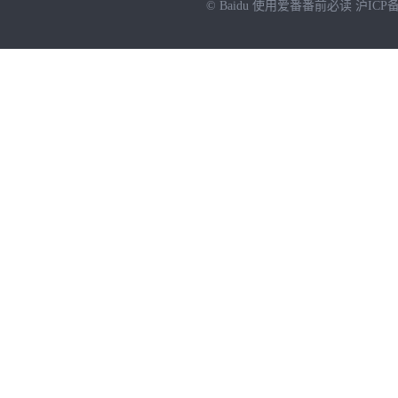
© Baidu
使用爱番番前必读
沪ICP备
NEW
HOT
暂时没有搜索结果…