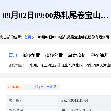
09月02日09:00热轧尾卷宝山钢
您当前的位置：
首页
09月02日09:00热轧尾卷宝山钢铁股份有限公司
铁股份有限公司
首页
招标预告
招标公告
重新招标
中标通知
省份地区：
北京
广东
上海
江苏
浙江
山东
湖北
四川
河北
河南
天津
山
2026-08-10
上海市
|
宝山区
项目编号
ZZ2409012111704
发布时间
2024-09-02 00:32:32