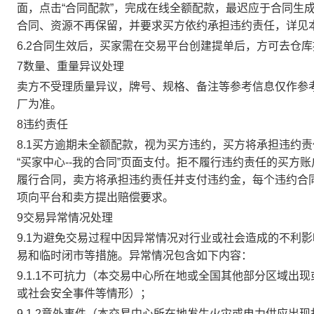
面，点击“合同配款”，完成在线全额配款，最迟应于合同生成当
合同、资源不再保留，并要求买方依约承担违约责任，详见
6.2合同生效后，买家需在交易平台创建提单后，方可去仓
7数量、重量异议处理
卖方不受理质量异议，牌号、规格、备注等参考信息仅作参
厂为准。
8违约责任
8.1买方逾期未全额配款，视为买方违约，买方将承担违约
“买家中心--我的合同”页面支付。拒不履行违约责任的买
履行合同，卖方将承担违约责任并支付违约金，每个违约合同
项向平台和卖方提出赔偿要求。
9交易异常情况处理
9.1为避免交易过程中因异常情况对行业或社会造成的不利
易和临时闭市等措施。异常情况包含如下内容：
9.1.1不可抗力（本交易中心所在地或全国其他部分区域
或社会安全事件等情形）；
9.1.2意外事件（本交易中心所在地发生火灾或电力供应出