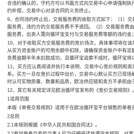
合违约确认的，守约方可以书面方式向交易中心申请强制执
约补偿，交易中心对该合同的义务终止。
9、合同违约终止后，交易服务费的收取方式如下：（1）
服务费，违约方的交易服务费不予退回。（2）交易服务费
服务费，出卖人需向循环宝支付与交易服务费等额的违约金
10、对于收取买方交易服务费的竞价场次，具体事项将在
从买方资金账户的可用余额中扣除，请确保资金账户中有足
务费逾期半年未扣款成功，且循环宝追索不成时，循环宝将
11、买方应认真阅读并执行本说明、交易中心竞价规则和
系。买方一旦在竞价过程中出价，交易中心默认买方已现场
时认可实物质量、数量和品质，欧冶供应链和卖方不承担由
12、其它有关规定详见欧冶循环宝发布的《竞价交易规则》
1适用范围
本版《单卷交易规则》适用于在欧冶循环宝平台销售的单卷
2总则
2.1本规则根据《中华人民共和国合同法》。
2.2参加单卷交易的当事人应当仔细阅读并遵守本规则，对