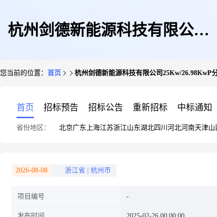
杭州剑德新能源科技有限公司
您当前的位置：
首页
杭州剑德新能源科技有限公司25Kw/26.98Kw
25Kw/26.98KwP分布式光伏发
首页
招标预告
招标公告
重新招标
中标通知
省份地区：
北京
广东
上海
江苏
浙江
山东
湖北
四川
河北
河南
天津
山
电(刘谦居民户)项目
2026-08-08
浙江省
|
杭州市
项目编号
发布时间
2025-02-26 00:00:00