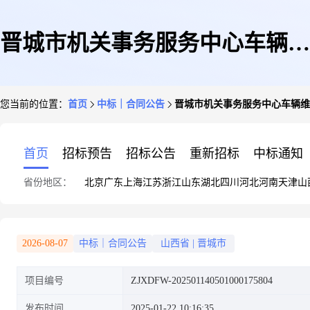
晋城市机关事务服务中心车辆维
您当前的位置：
首页
中标｜合同公告
晋城市机关事务服务中心车辆维
修和保养服务直接选定采购合同
首页
招标预告
招标公告
重新招标
中标通知
省份地区：
北京
广东
上海
江苏
浙江
山东
湖北
四川
河北
河南
天津
山
2026-08-07
中标｜合同公告
山西省
|
晋城市
项目编号
ZJXDFW-202501140501000175804
发布时间
2025-01-22 10:16:35