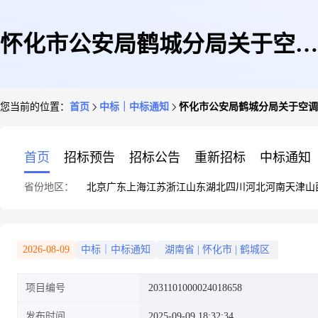
怀化市公安局鹤城分局关于空调
您当前的位置：
首页
中标｜中标通知
怀化市公安局鹤城分局关于空调
改造服务的网上超市采购项目成
首页
招标预告
招标公告
重新招标
中标通知
省份地区：
北京
广东
上海
江苏
浙江
山东
湖北
四川
河北
河南
天津
山
交公告
2026-08-09
中标｜中标通知
湖南省
|
怀化市
|
鹤城区
项目编号
2031101000024018658
发布时间
2025-09-09 18:32:34