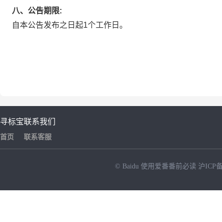
八、公告期限:
自本公告发布之日起1个工作日。
寻标宝
联系我们
首页
联系客服
© Baidu
使用爱番番前必读
沪ICP备
NEW
HOT