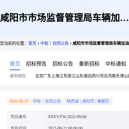
咸阳市市场监督管理局车辆加油
您当前的位置：
首页
中标｜合同公告
咸阳市市场监督管理局车辆加油
服务定点服务采购合同
首页
招标预告
招标公告
重新招标
中标通知
省份地区：
北京
广东
上海
江苏
浙江
山东
湖北
四川
河北
河南
天津
山
2026-08-10
中标｜合同公告
陕西省
|
咸阳市
|
秦都区
项目编号
SNXY-FW-2022-09246
发布时间
2022-08-22 00:00:00