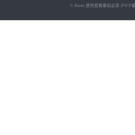
© Baidu
使用爱番番前必读
沪ICP备
NEW
HOT
暂时没有搜索结果…