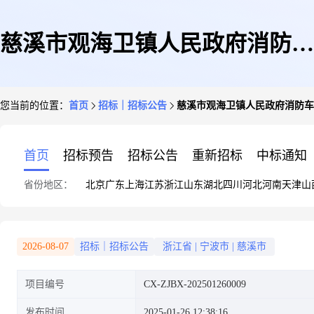
慈溪市观海卫镇人民政府消防车
您当前的位置：
首页
招标｜招标公告
慈溪市观海卫镇人民政府消防车
采购项目
首页
招标预告
招标公告
重新招标
中标通知
省份地区：
北京
广东
上海
江苏
浙江
山东
湖北
四川
河北
河南
天津
山
2026-08-07
招标｜招标公告
浙江省
|
宁波市
|
慈溪市
项目编号
CX-ZJBX-202501260009
发布时间
2025-01-26 12:38:16