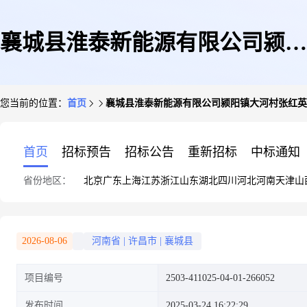
襄城县淮泰新能源有限公司颍阳
您当前的位置：
首页
襄城县淮泰新能源有限公司颍阳镇大河村张红英
镇大河村张红英80KW分布式光
首页
招标预告
招标公告
重新招标
中标通知
省份地区：
北京
广东
上海
江苏
浙江
山东
湖北
四川
河北
河南
天津
山
伏电站项目
2026-08-06
河南省
|
许昌市
|
襄城县
项目编号
2503-411025-04-01-266052
发布时间
2025-03-24 16:22:29