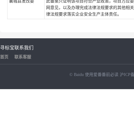
襄城县发改委
此备案只证明该项目符合产业政策，项目方应委
网意见，以及办理完成法律法规要求的其他相关
律法规要求落实企业安全生产主体责任。
寻标宝
联系我们
首页
联系客服
© Baidu
使用爱番番前必读
沪ICP备
NEW
HOT