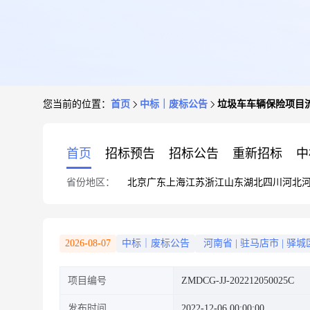
您当前的位置：
首页
中标｜废标公告
垃圾车车辆保险项目
首页
招标预告
招标公告
重新招标
中
省份地区：
北京
广东
上海
江苏
浙江
山东
湖北
四川
河北
2026-08-07
中标｜废标公告
河南省
|
驻马店市
|
驿城
项目编号
ZMDCG-JJ-202212050025C
发布时间
2022-12-06 00:00:00