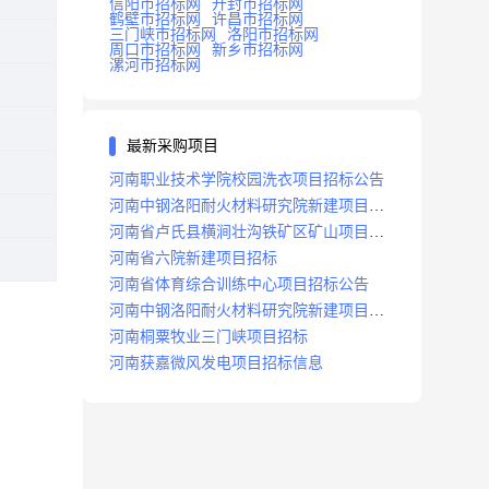
信阳市招标网
开封市招标网
鹤壁市招标网
许昌市招标网
三门峡市招标网
洛阳市招标网
周口市招标网
新乡市招标网
漯河市招标网
最新采购项目
河南职业技术学院校园洗衣项目招标公告
河南中钢洛阳耐火材料研究院新建项目招
标
河南省卢氏县横涧壮沟铁矿区矿山项目招
标公告
河南省六院新建项目招标
河南省体育综合训练中心项目招标公告
河南中钢洛阳耐火材料研究院新建项目招
标
河南桐粟牧业三门峡项目招标
河南获嘉微风发电项目招标信息