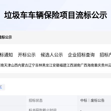
垃圾车车辆保险项目流标公示
流标公示
标通知
开标公示
候选人公示
企业招标查询
招标
河南
天津
山西
内蒙古
辽宁
吉林
黑龙江
安徽
福建
江西
湖南
广西
海南
重庆
贵州
区
招标状态
中标｜废标公告
标书获取截止时间