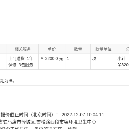
相关服务
单价
数量
数量单位
上门送货, 1年
￥
3200.0
元
1
项
小计
保修, 3包服务
￥
320
账日期为准。
1
报价截止时间（北京时间）： 2022-12-07 10:04:11
省驻马店市驿城区,雪松路西段市容环境卫生中心