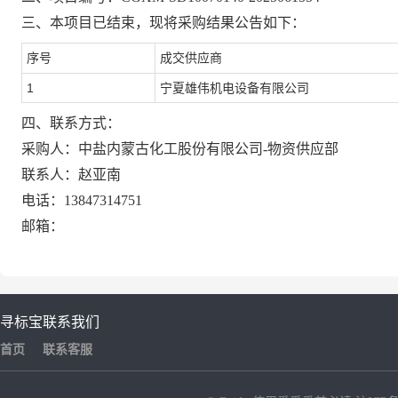
三、本项目已结束，现将采购结果公告如下
：
序号
成交供应商
1
宁夏雄伟机电设备有限公司
四、联系方式：
采
购
人：
中盐内蒙古化工股份有限公司-物资供应部
联
系
人：
赵亚南
电
话：
13847314751
邮
箱
：
寻标宝
联系我们
首页
联系客服