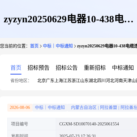
zyzyn20250629电器10-438电缆
您当前的位置：
首页
中标｜中标通知
zyzyn20250629电器10-43
连接器中选结果公告
首页
招标预告
招标公告
重新招标
中标通知
省份地区：
北京
广东
上海
江苏
浙江
山东
湖北
四川
河北
河南
天津
山
2026-08-06
中标｜中标通知
内蒙古自治区
|
阿拉善盟
|
阿拉善
项目编号
CGXM-SD10070140-2025061554
发布时间
2025-07-23 17:26:31