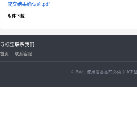
成交结果确认函.pdf
附件下载
寻标宝
联系我们
首页
联系客服
© Baidu
使用爱番番前必读
沪ICP备
NEW
HOT