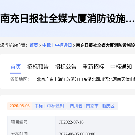
南充日报社全媒大厦消防设施设
您当前的位置：
首页
中标｜中标通知
南充日报社全媒大厦消防设施设
备整改项目(第二次)成交公告
首页
招标预告
招标公告
重新招标
中标通知
省份地区：
北京
广东
上海
江苏
浙江
山东
湖北
四川
河北
河南
天津
山
2026-08-06
中标｜中标通知
四川省
|
南充市
|
顺庆区
项目编号
JH2022-07-16
发布时间
2022-08-05 00:00:00