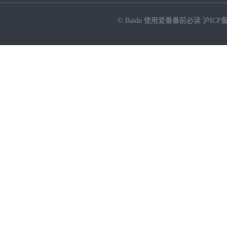
© Baidu
使用爱番番前必读
沪ICP备
NEW
HOT
暂时没有搜索结果…