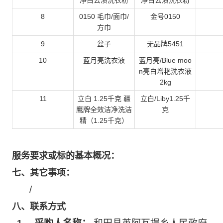
净白去渍洗衣粉
净白去渍洗衣粉
8
0150 毛巾/面巾/
金号0150
方巾
9
盆子
无品牌5451
10
蓝月亮洗衣液
蓝月亮/Blue moo
n亮白增艳洗衣液
2kg
11
立白 1.25千克 疆
立白/Liby1.25千
鹰牌全效洁净洗洁
克
精（1.25千克）
服务要求或标的基本概况：
七、
其它事项：
/
八、
联系方式