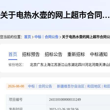
关于电热水壶的网上超市合同公
您当前的位置：
首页
中标｜合同公告
关于电热水壶的网上超市合同公
告
首页
招标预告
招标公告
重新招标
中标通知
省份地区：
北京
广东
上海
江苏
浙江
山东
湖北
四川
河北
河南
天津
山
2026-08-08
中标｜合同公告
新疆维吾尔自治区
|
和田地区
|
和
项目编号
2411101000000111249
发布时间
2022-12-26 18:59:56