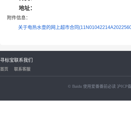
地址：
附件信息：
关于电热水壶的网上超市合同(11N01042214A20225601)
寻标宝
联系我们
首页
联系客服
© Baidu
使用爱番番前必读
沪ICP备
NEW
HOT