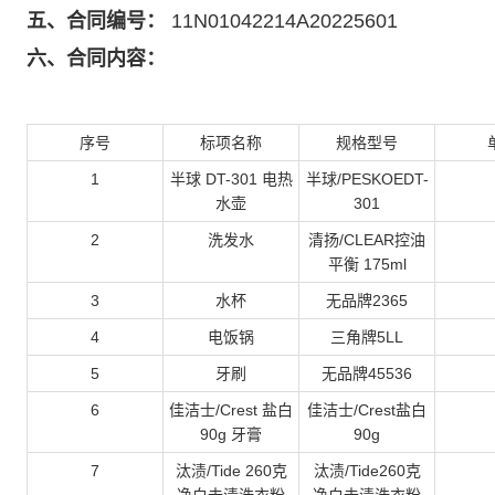
五、
合同编号：
11N01042214A20225601
六、
合同内容：
序号
标项名称
规格型号
1
半球 DT-301 电热
半球/PESKOEDT-
水壶
301
2
洗发水
清扬/CLEAR控油
平衡 175ml
3
水杯
无品牌2365
4
电饭锅
三角牌5LL
5
牙刷
无品牌45536
6
佳洁士/Crest 盐白
佳洁士/Crest盐白
90g 牙膏
90g
7
汰渍/Tide 260克
汰渍/Tide260克