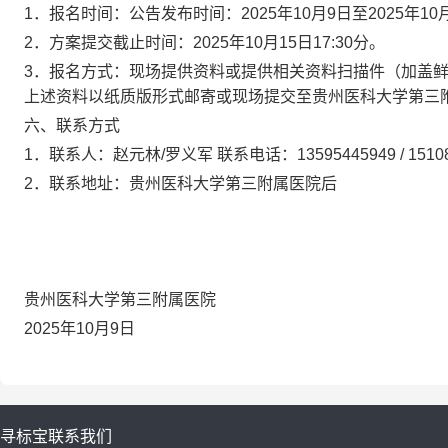
1．报名时间：
公告发布时间：
2025年10月9日至2025年10
2．
方案提交截止时间：
2025年10月15日17:30分。
3．报名方式：现场提供资料或提供相关资料扫描件（加盖鲜公章）
上述资料以纸质版形式邮寄或现场提交至贵州医科大学第三
六、
联系方式
1．
联系人：赵元林
/
罗义军
联系电话：
13595445949 /
1510
2．
联系地址：贵州医科大学第三附属医院后
贵州医科大学第三附属医院
2025年
10
月
9
日
寻标宝
联系我们