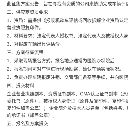
此征集方案公告，旨在寻找有资质的公司来协助完成车辆
评
二、供应商资质要求
1．
资质：需提供《报废机动车评估或回收拆解企业资质认
营业执照复印件。
2．
材料要求：法定代表人授权书、法定代表人及被授权人
3．
对报废车辆出具评估价。
三、方案征集流程
1．
采取现场报名方式，报名地点通常为医院沙坝院后
2．
报名期间可对车辆进行现场勘察，确认车辆实际状况。
3．
负责办理车辆报废注销、交管部门备案等手续，并向医
四、
提交材料
企业营业执照副本、资质证书副本、
CMA认证证书副本（
委托书（原件）、被授权人身份证（原件及复印件，复印件加
复印件加盖公章）； 企业简介及技术人员名单（包括姓名、
的承诺书（加盖公章）。
五、报名及方案提交