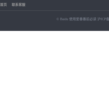
首页
联系客服
© Baidu
使用爱番番前必读
沪ICP备
NEW
HOT
暂时没有搜索结果…