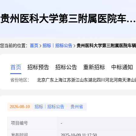
贵州医科大学第三附属医院车辆
您当前的位置：
首页
招标｜招标公告
贵州医科大学第三附属医院车辆
报废征集方案公告(二次)
首页
招标预告
招标公告
重新招标
中标通知
省份地区：
北京
广东
上海
江苏
浙江
山东
湖北
四川
河北
河南
天津
山
2026-08-10
招标｜招标公告
贵州省
项目编号
发布时间
2025-10-09 11:17:50