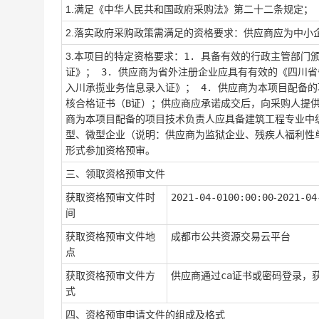
1.满足《中华人民共和国政府采购法》第二十二条规定；
2.落实政府采购政策需满足的资格要求：
供应商应为中小
3.本项目的特定资格要求：
1. 具备有效的行政主管部门
证》； 3. 供应商为省外注册企业应具有有效的《四川
入川承揽业务信息录入证》； 4. 供应商为本项目配备
核合格证书（B证）；供应商应承诺成交后，向采购人提供
商为本项目配备的项目技术负责人应具备建筑工程专业中级
型、微型企业（说明：供应商为监狱企业、残疾人福利性单
形式参加资格预审。
三、领取资格预审文件
获取资格预审文件时
2021-04-01
00:00:00
-
2021-04
间
获取资格预审文件地
成都市公共资源交易云平台
点
获取资格预审文件方
供应商通过ca证书或密码登录，
式
四、资格预审申请文件的组成及格式