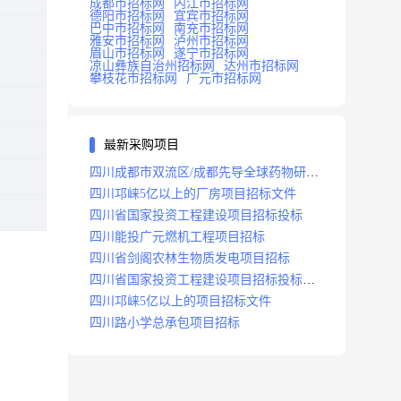
成都市招标网
内江市招标网
德阳市招标网
宜宾市招标网
巴中市招标网
南充市招标网
雅安市招标网
泸州市招标网
眉山市招标网
遂宁市招标网
凉山彝族自治州招标网
达州市招标网
攀枝花市招标网
广元市招标网
最新采购项目
四川成都市双流区/成都先导全球药物研发
生产基地(一期)(dj)项目招标标段
四川邛崃5亿以上的厂房项目招标文件
四川省国家投资工程建设项目招标投标
四川能投广元燃机工程项目招标
四川省剑阁农林生物质发电项目招标
四川省国家投资工程建设项目招标投标
2008年版
四川邛崃5亿以上的项目招标文件
四川路小学总承包项目招标