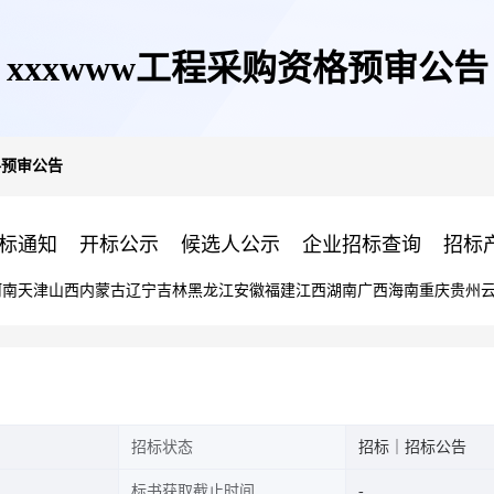
xxxwww工程采购资格预审公告
格预审公告
标通知
开标公示
候选人公示
企业招标查询
招标
河南
天津
山西
内蒙古
辽宁
吉林
黑龙江
安徽
福建
江西
湖南
广西
海南
重庆
贵州
招标状态
招标｜招标公告
标书获取截止时间