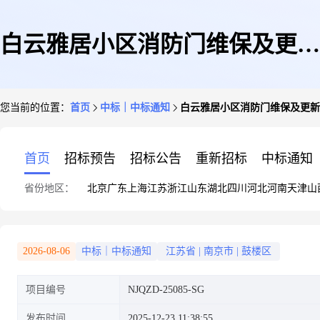
白云雅居小区消防门维保及更新
您当前的位置：
首页
中标｜中标通知
白云雅居小区消防门维保及更新
成交结果公告
首页
招标预告
招标公告
重新招标
中标通知
省份地区：
北京
广东
上海
江苏
浙江
山东
湖北
四川
河北
河南
天津
山
2026-08-06
中标｜中标通知
江苏省
|
南京市
|
鼓楼区
项目编号
NJQZD-25085-SG
发布时间
2025-12-23 11:38:55