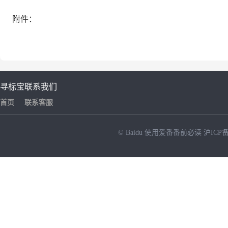
附件：
寻标宝
联系我们
首页
联系客服
© Baidu
使用爱番番前必读
沪ICP备
NEW
HOT