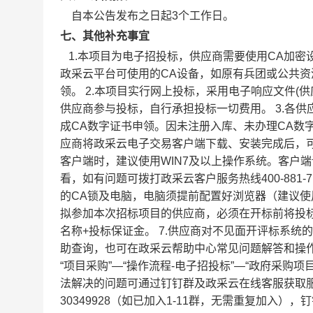
自本公告发布之日起3个工作日。
七、其他补充事宜
1.本项目为电子招投标，供应商需要使用CA加密
政采云平台可使用的CA设备，如原有兵团或公共资
领。 2.本项目实行网上投标，采用电子响应文件(
供应商参与投标，自行承担投标一切费用。 3.各
成CA数字证书申领。因未注册入库、未办理CA数
应商将政采云电子交易客户端下载、安装完成后，
客户端时，建议使用WIN7及以上操作系统。客户端请至新疆政府
看，如有问题可拨打政采云客户服务热线400-881
的CA锁及电脑，电脑须提前配置好浏览器（建议使
拟参加本次招标项目的供应商，必须在开标前将投
名称+投标保证金。 7.供应商对不见面开评标系统的技术操作咨询，可通
助查询，也可在政采云帮助中心常见问题解答和操作流程讲解视频中
“项目采购”—“操作流程-电子招投标”—“政府采
法解决的问题可通过钉钉群及政采云在线客服获取
30349928（如已加入1-11群，无需重复加