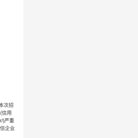
加本次招
单(信用
r/)严重
失信企业