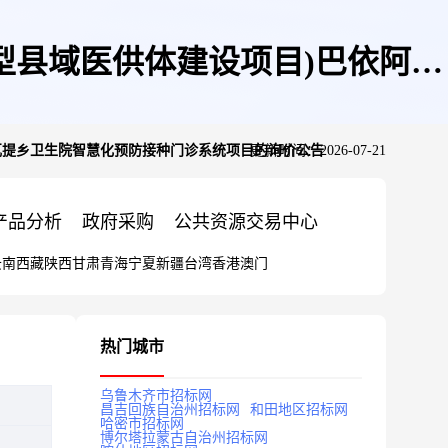
型县域医供体建设项目)巴依阿瓦
瓦提乡卫生院智慧化预防接种门诊系统项目的询价公告
更新时间：2026-07-21
的询价公告
产品分析
政府采购
公共资源交易中心
云南
西藏
陕西
甘肃
青海
宁夏
新疆
台湾
香港
澳门
热门城市
乌鲁木齐市招标网
昌吉回族自治州招标网
和田地区招标网
哈密市招标网
博尔塔拉蒙古自治州招标网