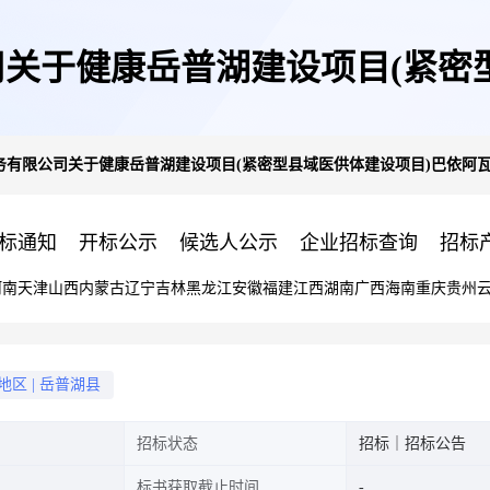
关于健康岳普湖建设项目(紧密
务有限公司关于健康岳普湖建设项目(紧密型县域医供体建设项目)巴依阿
院智慧化预防接种门诊系统项目
标通知
开标公示
候选人公示
企业招标查询
招标
河南
天津
山西
内蒙古
辽宁
吉林
黑龙江
安徽
福建
江西
湖南
广西
海南
重庆
贵州
地区
|
岳普湖县
招标状态
招标｜招标公告
标书获取截止时间