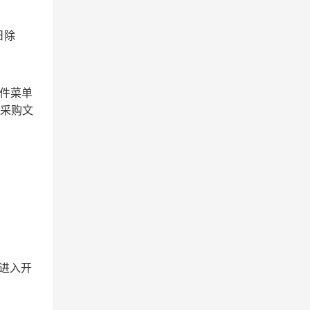
日除
文件菜单
取采购文
”进入开