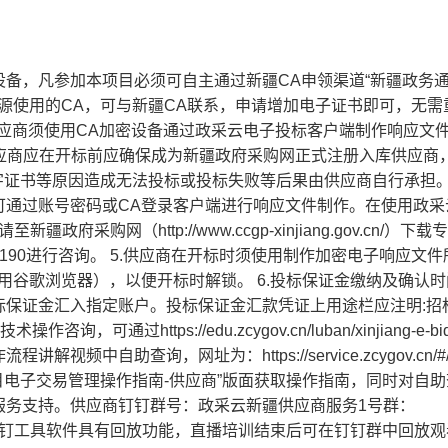
设备，凡参加本项目必须可自主通过新疆CA申领渠道“新疆政务通
源使用的CA，可与新疆CA联系，申请增加电子证书即可，无需
供应商须使用CA加密设备通过政采云电子投标客户端制作响应文件
供应商应在开标前应确保成为新疆政府采购网正式注册入库供应商
字证书等原因造成无法投标或投标失败等后果由供应商自行承担。 
可通过账号密码或CA登录客户端进行响应文件制作。在使用政采
采购网（http://www.ccgp-xinjiang.gov.cn/）下载
-7190进行咨询。 5.供应商在开标时须使用制作加密电子响应文
用谷歌浏览器），以便开标时解锁。 6.投标保证金缴纳及确认
标保证金汇入指定账户。投标保证金汇款凭证上用途栏应注明:招
过https://edu.zcygov.cn/luban/xinjiang-e-bid
自助查询，网址为：https://service.zcygov.cn/#/
购项目电子交易管理操作指南-供应商”版面获取操作指南，同时对自
服务支持。供应商钉钉群号：政采云新疆供应商服务1号群：
入），钉钉工具软件具有回放功能，直播培训结束后可在钉钉群中回放