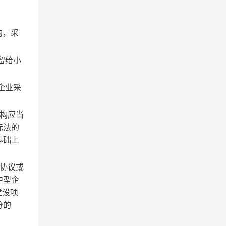
的，采
留给小
企业采
构应当
标法的
基础上
协议或
中型企
建设项
分的