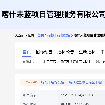
喀什未蓝项目管理服务有限公司
您当前的位置：
首页
招标｜招标公告
喀什未蓝项目管理服
提乡卫生
首页
招标预告
招标公告
重新招标
中
省份地区：
北京
广东
上海
江苏
浙江
山东
湖北
四川
河北
2026-08-06
招标｜招标公告
新疆维吾尔自治区
|
喀什
项目编号
KSWL-YPH24(XJ)-003
发布时间
2024-08-02 18:22:06