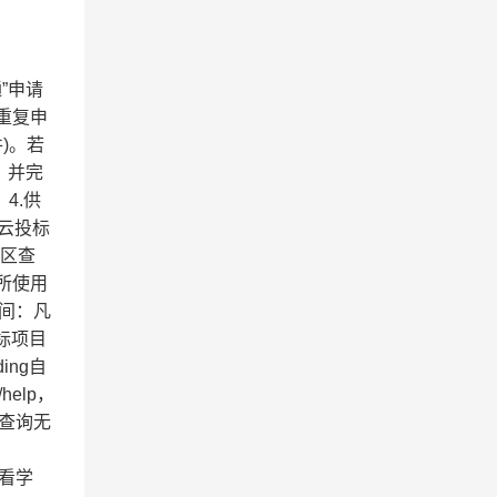
”申请
重复申
)。若
，并完
4.供
云投标
专区查
件所使用
时间：凡
标项目
ing自
help，
助查询无
观看学