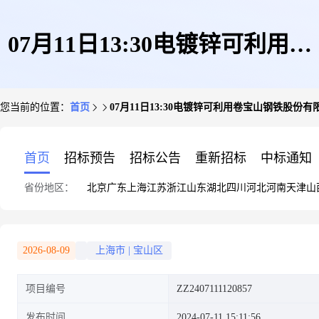
07月11日13:30电镀锌可利用卷
您当前的位置：
首页
07月11日13:30电镀锌可利用卷宝山钢铁股份有
宝山钢铁股份有限公司
首页
招标预告
招标公告
重新招标
中标通知
省份地区：
北京
广东
上海
江苏
浙江
山东
湖北
四川
河北
河南
天津
山
2026-08-09
上海市
|
宝山区
项目编号
ZZ2407111120857
发布时间
2024-07-11 15:11:56