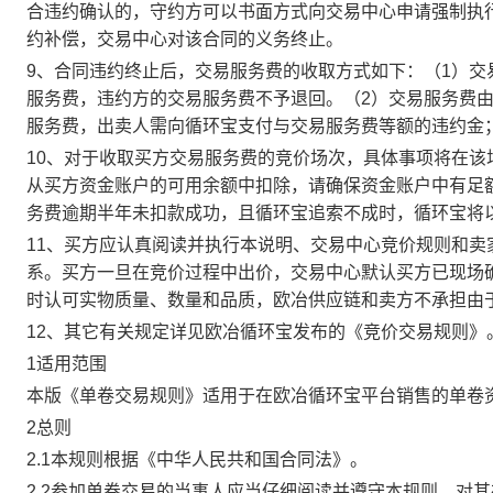
合违约确认的，守约方可以书面方式向交易中心申请强制执
约补偿，交易中心对该合同的义务终止。
9、合同违约终止后，交易服务费的收取方式如下：（1）
服务费，违约方的交易服务费不予退回。（2）交易服务费
服务费，出卖人需向循环宝支付与交易服务费等额的违约金
10、对于收取买方交易服务费的竞价场次，具体事项将在
从买方资金账户的可用余额中扣除，请确保资金账户中有足
务费逾期半年未扣款成功，且循环宝追索不成时，循环宝将
11、买方应认真阅读并执行本说明、交易中心竞价规则和
系。买方一旦在竞价过程中出价，交易中心默认买方已现场
时认可实物质量、数量和品质，欧冶供应链和卖方不承担由
12、其它有关规定详见欧冶循环宝发布的《竞价交易规则》
1适用范围
本版《单卷交易规则》适用于在欧冶循环宝平台销售的单卷
2总则
2.1本规则根据《中华人民共和国合同法》。
2.2参加单卷交易的当事人应当仔细阅读并遵守本规则，对