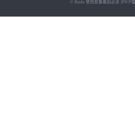
© Baidu
使用爱番番前必读
沪ICP备
NEW
HOT
暂时没有搜索结果…