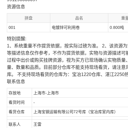
资源信息
拼盘
品名
重量
001
电镀锌可利用卷
0.800吨
特别提醒:
1、系统重量不作提货依据，按实际过磅为准。 2、该资源
等描述信息仅作参考，不作为提货依据，实物与资源描述可
过程中出价或购买挂牌资源，视为买方已现场确认实物质量
量、数量和品质。目前部分仓库不能支持现场看货，请注意
库。 不支持现场看货的仓库为：宝冶1220仓库、湛江2250
联系信息
存放地
上海市-上海市
看货时间
-
看货仓库
上海宝钢运输有限公司72号库（宝冶库室内库）
联系人
王雷