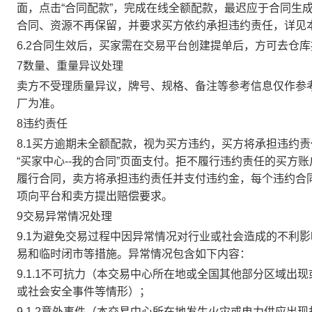
面，点击“合同配款”，完成在线全额配款，最迟应于合同生成当
合同、资源不再保留，并要求买方依约承担违约责任，详见
6.2合同生效后，买家需在交易平台创建提单后，方可去仓
7数量、重量异议处理
卖方不受理质量异议，牌号、规格、备注等参考信息仅作参
厂为准。
8违约责任
8.1买方逾期未全额配款，视为买方违约，买方将承担违约
“买家中心--我的合同”页面支付。拒不履行违约责任的买
履行合同，卖方将承担违约责任并支付违约金，每个违约合同
项向平台和卖方提出赔偿要求。
9交易异常情况处理
9.1为避免交易过程中因异常情况对行业或社会造成的不利
易和临时闭市等措施。异常情况包含如下内容：
9.1.1不可抗力（本交易中心所在地或全国其他部分区域
或社会安全事件等情形）；
9.1.2意外事件（本交易中心所在地发生火灾或电力供应出