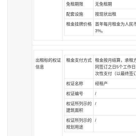
免租期限
无免租期
配套设施
按现状出租
租金挂牌价格
首年每月租金为人民币
3%。
出租标的权证
租金支付方式
租金按月结算，承租
信息
同签订之日5个工作
次性支付（以最终签
权证名称
经租产
权证编号
/
权证所列示的
/
建筑面积
权证所列示的
/
规划用途