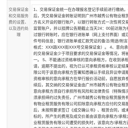
交易保证金
1、交易保证金统一在办理报名登记手续前进行缴纳
和交易服务
后，凭交易保证金转账证明到广州市越秀公有物业租赁
费的设置、
方名义开设的银行账户，以银行转账方式一次性将交
以及违约处
监管账户，并以挂牌公告期截止当天24：00前达账
理
过银行转账时，应在银行进账单（网上支付界面）或
件号码信息；银行进账单或汇款凭证的备注/用途/附
格式：XXX路XXX街XXX号交易保证金）。 4、
的交易保证金少于项目要求的交易保证金等情况，将
一。 5、不能通过资格审核的意向承租方，在收到承
请，逾期不提出的，视为已认可承租资格审核认定结
限公司于该意向承租方签署知悉确认手续且异议申请期
资格审核的意向承租方在举行报价活动前，自愿放弃
续后，其交纳的交易保证金由广州市越秀公有物业租
意向承租方须自行承担所有风险和法律责任（特殊情况
须承担缔约过失责任，广州市越秀公有物业租赁服务
有物业租赁服务有限公司扣除意向承租方应付的交易服
后，未按照要求签订《成交确认书》、租赁合同，或
标的，所产生的费用及成交价差由该意向承租方/承
业租赁服务有限公司遭受的损失时，该意向方/承租方