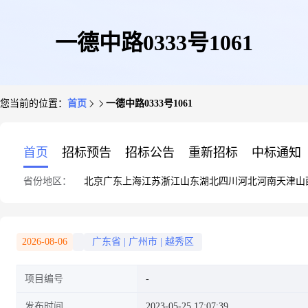
一德中路0333号1061
您当前的位置：
首页
一德中路0333号1061
首页
招标预告
招标公告
重新招标
中标通知
省份地区：
北京
广东
上海
江苏
浙江
山东
湖北
四川
河北
河南
天津
山
2026-08-06
广东省
|
广州市
|
越秀区
项目编号
发布时间
2023-05-25 17:07:39