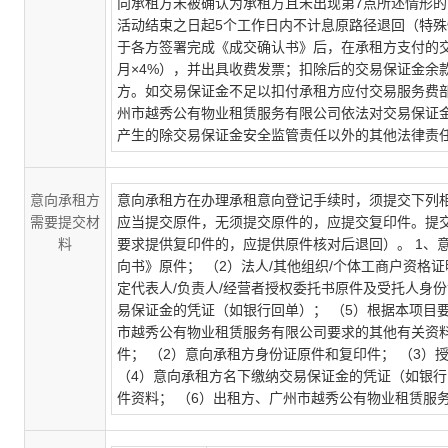
向承租方未被确认为承租方且未出现第7点所述情形
活动结束之日起5个工作日内不计息原路径退回（特殊
于各方签署完成《成交确认书》后，在承租方支付的交
月×4%），并出具收费发票；扣除后的交易保证金余
方。如交易保证金不足以扣付承租方应付交易服务费部
州市越秀公有物业租赁服务有限公司依法对交易保证
产生的除交易保证金安全监管责任以外的其他法律责
意向承租方
意向承租方在办理承租意向登记手续时，须提交下列
需要提交材
应当提交原件，无须提交原件的，应提交复印件。提交
料
要求提供复印件的，应提供原件核对后退回）。 1、意
向书》原件； （2）法人/其他组织/个体工商户资格
定代表人/负责人/经营者授权委托书原件及受托人身
易保证金的凭证（如银行回单）； （5）根据本项目
市越秀公有物业租赁服务有限公司要求的其他有关资料
件； （2）意向承租方身份证原件和复印件； （3
（4）意向承租方名下缴纳交易保证金的凭证（如银行
件资料； （6）出租方、广州市越秀公有物业租赁服