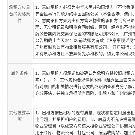
承租方应具
1、意向承租方必须为中华人民共和国境内（不含香
备的资格条
完全民事行为能力的中国国籍公民（不含香港、澳门、
件
3、意向承租方如为出租方管理物业的承租方（含已
理、无欠租记录和租赁合同纠纷，否则一经查出不得参与。
牌公告期内凭交易保证金的转账证明到本公司（广州市
公告期截止当天24：00前达账为有效（注意事项详见
广州市越秀公有物业租赁服务有限公司； 开户银行：工行广州德
如有原承租方且不放弃优先承租权的，须到本公司现
履约条件
1、意向承租方须承诺如被确认为承租方将按照出租
宅））。 2、其他履约要求详见附件《越秀区直管房
行对项目的相关情况进行必要的尽职调查和充分了解
充分评估，并独立承担所有风险，出租方和广州市越
其他披露事
1、出租方按出租标的现有质量、现状和指定用途出租
项
电问题，并承担相应的费用。 3、房屋内不允许搭建
物业管理费（以成交方与该大楼物业管理公司协商为准
用于仓库、物流公司、打包公司、废品收购站、加工