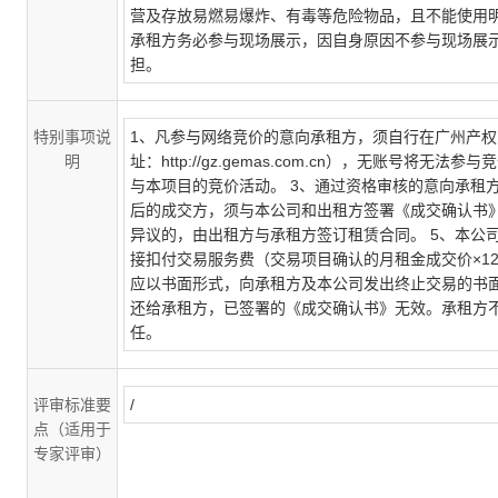
营及存放易燃易爆炸、有毒等危险物品，且不能使用明
承租方务必参与现场展示，因自身原因不参与现场展
担。
特别事项说
1、凡参与网络竞价的意向承租方，须自行在广州产
明
址：http://gz.gemas.com.cn），无账号
与本项目的竞价活动。 3、通过资格审核的意向承租
后的成交方，须与本公司和出租方签署《成交确认书
异议的，由出租方与承租方签订租赁合同。 5、本公
接扣付交易服务费（交易项目确认的月租金成交价×12
应以书面形式，向承租方及本公司发出终止交易的书
还给承租方，已签署的《成交确认书》无效。承租方
任。
评审标准要
/
点（适用于
专家评审）