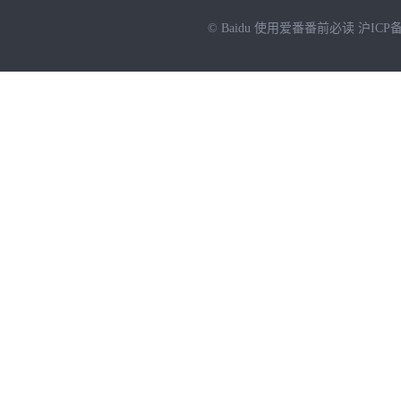
© Baidu
使用爱番番前必读
沪ICP备
NEW
HOT
暂时没有搜索结果…