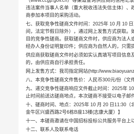
（www.ccgp.gov.cn）等渠道查询供应商
违法案件当事人名单（重大税收违法失信主体）、
商参加本项目的采购活动。
七、获取竞争性磋商文件时间：2025年 10 月 10 日至20
间，法定节假日除外），通过网上发售方式获取。
目的竞争性磋商。获取磋商文件时，供应商为法人
经办人身份证明复印件；供应商为自然人的，只需
供应商获取磋商文件时必须如实认真填写项目信息
的，由供应商自行承担责任。
网上发售方式：我司指定网站(http://www.biaoy
八、本竞争性磋商文件售价：人民币300元/份（
九、递交竞争性磋商响应文件截止时间：2025年 10
止时间前送达磋商地点，本次磋商不接受以电子邮
十、磋商时间、地点：2025年 10 月 20 日1
金牛区兴盛西路2号6栋B座13楼(志康大厦）】
十一、本磋商邀请在中国招标投标公共服务平台上
十二、联系人及联系电话