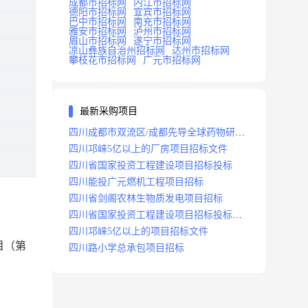
成都市招标网
内江市招标网
德阳市招标网
宜宾市招标网
巴中市招标网
南充市招标网
雅安市招标网
泸州市招标网
眉山市招标网
遂宁市招标网
凉山彝族自治州招标网
达州市招标网
攀枝花市招标网
广元市招标网
最新采购项目
四川成都市双流区/成都先导全球药物研发
生产基地(一期)(dj)项目招标标段
四川邛崃5亿以上的厂房项目招标文件
四川省国家投资工程建设项目招标投标
四川能投广元燃机工程项目招标
四川省剑阁农林生物质发电项目招标
四川省国家投资工程建设项目招标投标
2008年版
四川邛崃5亿以上的项目招标文件
目（第
四川路小学总承包项目招标