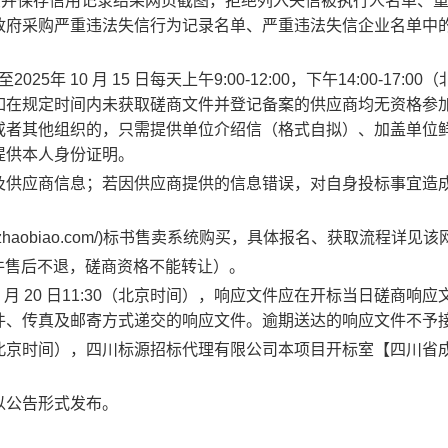
的信用记录并保存信用记录结果网页截图，拒绝列入失信被执行人名单、
政府采购严重违法失信行为记录名单、严重违法失信企业名单中
25年 10 月 15 日每天上午9:00-12:00，下午14:00-17:00
如在规定时间内未获取磋商文件并登记备案的供应商均无资格参
或者其他组织的，只需提供单位介绍信（格式自拟）、加盖单位
提供本人身份证明。
及供应商信息；若因供应商提供的信息错误，对自身投标事宜造
uanzhaobiao.com/)标书售卖系统购买，具体报名、获取流程详见
文件售后不退，磋商资格不能转让）。
 月 20 日11:30（北京时间），响应文件应在开标当日磋商响应
件、传真及邮寄方式递交的响应文件。逾期送达的响应文件不予
1:30（北京时间），四川标源招标代理有限公司本项目开标室【四川省
以公告形式发布。