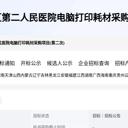
第二人民医院电脑打印耗材采购
医院电脑打印耗材采购项目(第二次)
标通知
开标公示
候选人公示
企业招标查询
招标
河南
天津
山西
内蒙古
辽宁
吉林
黑龙江
安徽
福建
江西
湖南
广西
海南
重庆
贵州
招标状态
招标｜招标公告
标书获取截止时间