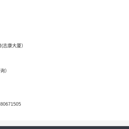
楼(志康大厦）
咨询）
671505