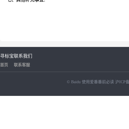
寻标宝
联系我们
首页
联系客服
© Baidu
使用爱番番前必读
沪ICP备
NEW
HOT