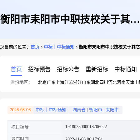
衡阳市耒阳市中职技校关于其它
您当前的位置：
首页
中标｜中标通知
衡阳市耒阳市中职技校关于其它
印刷制品的网上超市采购项目成
首页
招标预告
招标公告
重新招标
中标通知
省份地区：
北京
广东
上海
江苏
浙江
山东
湖北
四川
河北
河南
天津
山
交公告
2026-08-06
中标｜中标通知
湖南省
|
衡阳市
|
耒阳市
项目编号
1918033000018706022
发布时间
2022-11-06 06:17:04