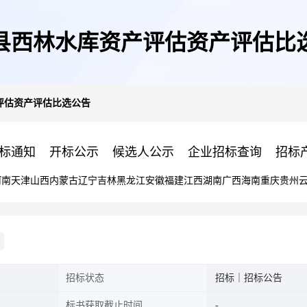
县西林水库资产评估资产评估比
评估资产评估比选公告
标通知
开标公示
候选人公示
企业招标查询
招标
河南
天津
山西
内蒙古
辽宁
吉林
黑龙江
安徽
福建
江西
湖南
广西
海南
重庆
贵州
招标状态
招标｜招标公告
标书获取截止时间