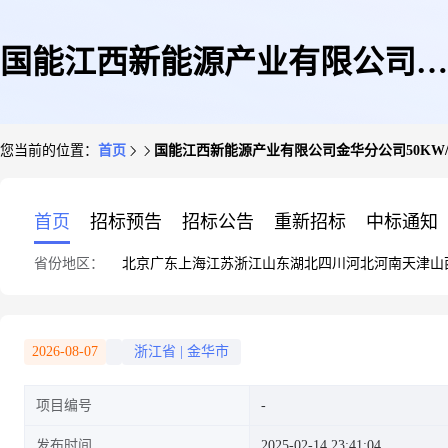
国能江西新能源产业有限公司金
您当前的位置：
首页
国能江西新能源产业有限公司金华分公司50KW/4
华分公司50KW/44.45KWP分布
首页
招标预告
招标公告
重新招标
中标通知
省份地区：
北京
广东
上海
江苏
浙江
山东
湖北
四川
河北
河南
天津
山
式光伏发电项目(千人安村2号曹
2026-08-07
浙江省
|
金华市
项目编号
旭红)
发布时间
2025-02-14 23:41:04