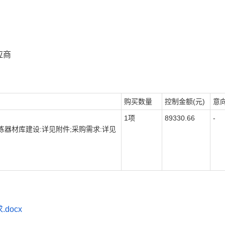
应商
购买数量
控制金额(元)
意
1项
89330.66
-
训练器材库建设:详见附件;采购需求:详见
docx