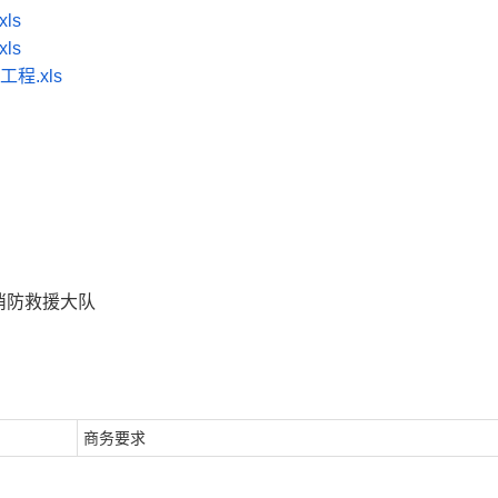
ls
ls
程.xls
市消防救援大队
商务要求