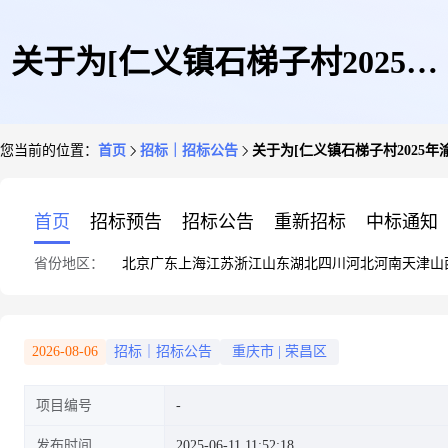
关于为[仁义镇石梯子村2025年
您当前的位置：
首页
招标｜招标公告
关于为[仁义镇石梯子村2025
渝州白鹅扩繁场设施农用地手续
首页
招标预告
招标公告
重新招标
中标通知
省份地区：
北京
广东
上海
江苏
浙江
山东
湖北
四川
河北
河南
天津
山
测绘中介服务]公开选取[测绘]
2026-08-06
招标｜招标公告
重庆市
|
荣昌区
项目编号
机构的公告
发布时间
2025-06-11 11:52:18