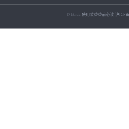
© Baidu
使用爱番番前必读
沪ICP备
NEW
HOT
暂时没有搜索结果…