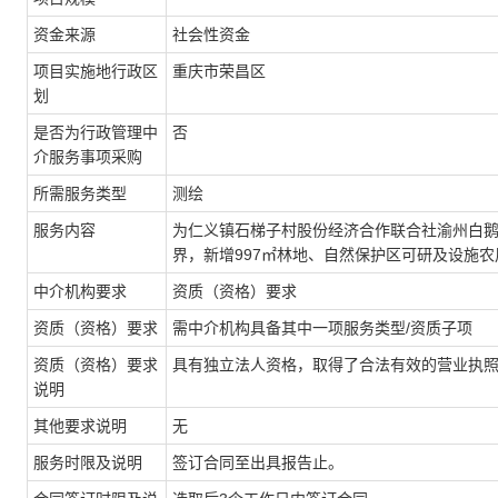
资金来源
社会性资金
项目实施地行政区
重庆市荣昌区
划
是否为行政管理中
否
介服务事项采购
所需服务类型
测绘
服务内容
为仁义镇石梯子村股份经济合作联合社渝州白鹅
界，新增997㎡林地、自然保护区可研及设施
中介机构要求
资质（资格）要求
资质（资格）要求
需中介机构具备其中一项服务类型/资质子项
资质（资格）要求
具有独立法人资格，取得了合法有效的营业执
说明
其他要求说明
无
服务时限及说明
签订合同至出具报告止。