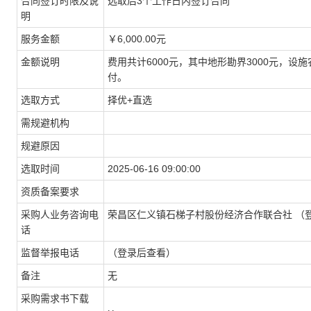
合同签订时限及说
选取后3个工作日内签订合同
明
服务金额
￥6,000.00元
金额说明
费用共计6000元，其中地形勘界3000元，设
付。
选取方式
择优+直选
需规避机构
规避原因
选取时间
2025-06-16 09:00:00
资质备案要求
采购人业务咨询电
荣昌区仁义镇石梯子村股份经济合作联合社 （
话
监督举报电话
（登录后查看）
备注
无
采购需求书下载