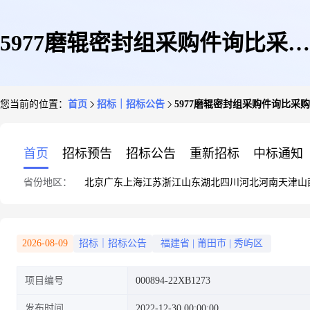
5977磨辊密封组采购件询比采购
您当前的位置：
首页
招标｜招标公告
5977磨辊密封组采购件询比采
公告
首页
招标预告
招标公告
重新招标
中标通知
省份地区：
北京
广东
上海
江苏
浙江
山东
湖北
四川
河北
河南
天津
山
2026-08-09
招标｜招标公告
福建省
|
莆田市
|
秀屿区
项目编号
000894-22XB1273
发布时间
2022-12-30 00:00:00