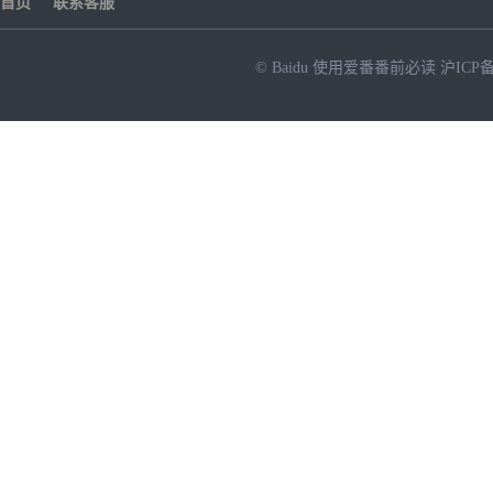
首页
联系客服
© Baidu
使用爱番番前必读
沪ICP备
NEW
HOT
暂时没有搜索结果…