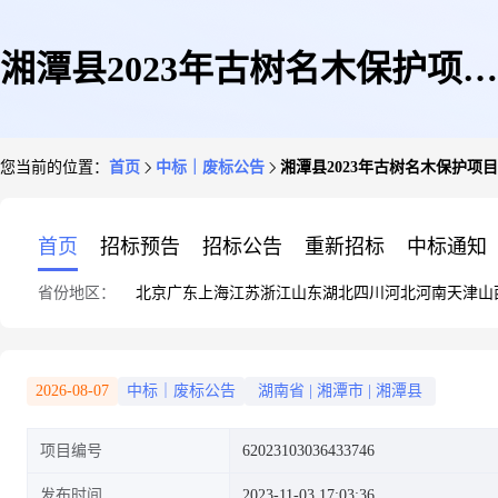
湘潭县2023年古树名木保护项目
您当前的位置：
首页
中标｜废标公告
湘潭县2023年古树名木保护项
竞价终止公告
首页
招标预告
招标公告
重新招标
中标通知
省份地区：
北京
广东
上海
江苏
浙江
山东
湖北
四川
河北
河南
天津
山
2026-08-07
中标｜废标公告
湖南省
|
湘潭市
|
湘潭县
项目编号
62023103036433746
发布时间
2023-11-03 17:03:36