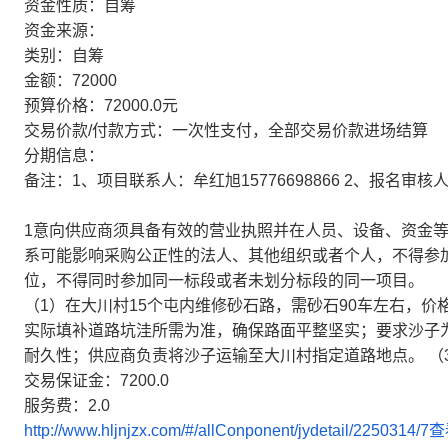
资金性质：自筹
资金来源：
类别：自筹
金额：72000
预算价格：72000.0元
交易价款/付款方式：一次性支付，全部交易价款进场结算
分期信息：
备注：1、项目联系人：牟红旭15776698866 2、报名审
1意向供应商须具备有效的营业执照并在人员、设备、资金等
系可能影响采购公正性的法人、其他组织或者个人，不得参
位，不得同时参加同一标段或者未划分标段的同一项目。
（1）在大川村15个屯内维修砂石路，需砂石90车左右，价格
实际填补道路坑洼所需为准，确保路面平整坚实；要求沙子
耐久性；供应商负责将沙子运输至大川村指定道路地点。 （3
交易保证金：7200.0
服务费：2.0
http://www.hljnjzx.com/#/allConponent/jydetail/2250314/7