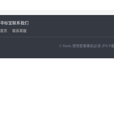
寻标宝
联系我们
首页
联系客服
© Baidu
使用爱番番前必读
沪ICP备
NEW
HOT
暂时没有搜索结果…