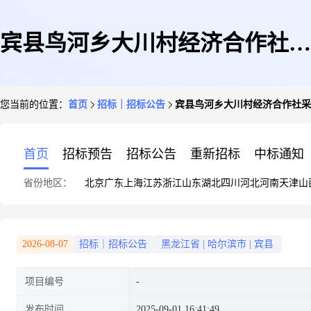
宾县鸟河乡大川村经济合作社采
您当前的位置：
首页
招标｜招标公告
宾县鸟河乡大川村经济合作社采
购砂石维修村屯砂石道路项目
首页
招标预告
招标公告
重新招标
中标通知
省份地区：
北京
广东
上海
江苏
浙江
山东
湖北
四川
河北
河南
天津
山
2026-08-07
招标｜招标公告
黑龙江省
|
哈尔滨市
|
宾县
项目编号
发布时间
2025-09-01 16:41:49