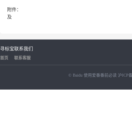
附件：
及
寻标宝
联系我们
首页
联系客服
© Baidu
使用爱番番前必读
沪ICP备
NEW
HOT