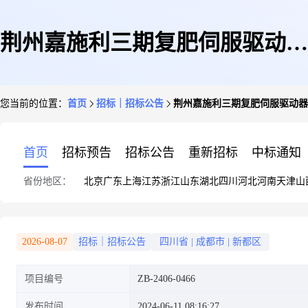
荆州嘉施利三期复肥伺服驱动器
您当前的位置：
首页
招标｜招标公告
荆州嘉施利三期复肥伺服驱动器采购
采购项目20240609采购公告
首页
招标预告
招标公告
重新招标
中标通知
省份地区：
北京
广东
上海
江苏
浙江
山东
湖北
四川
河北
河南
天津
山
2026-08-07
招标｜招标公告
四川省
|
成都市
|
新都区
项目编号
ZB-2406-0466
发布时间
2024-06-11 08:16:27