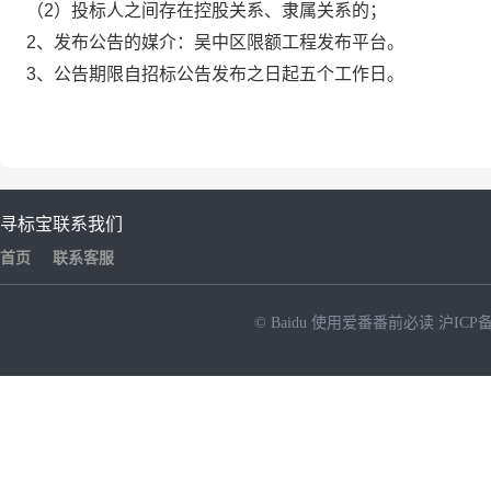
（
2）投标人之间存在控股关系、隶属关系的；
2、发布公告的媒介：吴中区限额工程发布平台。
3、公告期限自招标公告发布之日起五个工作日。
寻标宝
联系我们
首页
联系客服
© Baidu
使用爱番番前必读
沪ICP备
NEW
HOT