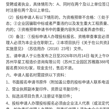
受聘或者执业，具体情形为：
A、同时在两个及以上单位签
时注册在两个及以上单位。
（
2）投标申请人有以下情形的，为资格预审不合格：①处
态；②企业因骗取中标或者严重违约以及发生重大工程质量
内的；③资格预审申请书中的重要内容失实或者弄虚作假；
（
3）备注：①投标申请人办理投标报名、资格审查事宜必
理人必须为本企业在职职工。②本项目执行《关于在公共资
实施意见》（苏信用办（2018）23号）文件。
五、请申请人
于公告发布之日
至
2026年
05
月
14
日
每天上午
0
苏州华星工程造价咨询有限
公司（
苏州工业园区苏雅路
388
报名费
300元/家，现金支付，售后不退。
六、
申请人报名时需提供以下资料：
1、
书面
报名申请书原件（
附加盖公章的投标申请人联系电
2、
营业执照副本复印件
、
资质证书复印件
；
3、
拟选派项目负责人
注册
证
书复印件
；
4、
投标申请人办理投标报名必须由企业法人代表（或法定