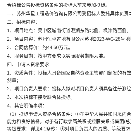
合招标公告投标资格条件的投标人前来参加投标。
二、
苏州华星工程造价咨询有限公司
受招标人委托具体负责
三、招标内容：
1、
项目地点：吴中区城南街道澄湖东路北侧、枫津路西侧
2、
项目内容：
苏州恒卓置地有限公司苏地
2023-WG-28
3、
合同估算价：约
44.60
万元。
4、
服务周期：
按甲方要求以实际服务期限为准。
四、申请人
资格要求
1、
资质条件：投标人具备国家自然资源主管部门颁发的有
测量；
2、
项目负责人要求：投标人拟派项目负责人须具备注册测
3、
本次招标不接受联合体投标。
4、
其它明确事项：
（
1）投标申请人资格合格条件：①在中华人民共和国境内
能力和良好信誉。对于有行政隶属关系或控股关系或集团(总
等级要求：
详见
4.1条款
；
③对项目负责人的资质、等级要求：