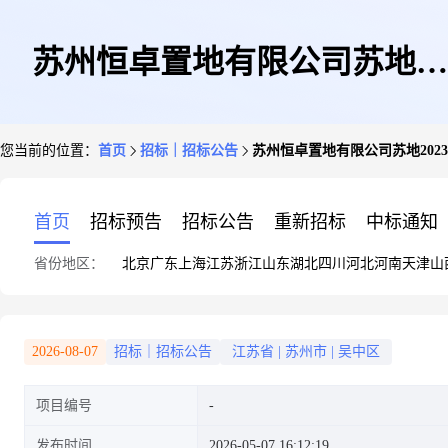
苏州恒卓置地有限公司苏地
您当前的位置：
首页
招标｜招标公告
苏州恒卓置地有限公司苏地2023
2023-WG-28号地块项目测绘
首页
招标预告
招标公告
重新招标
中标通知
省份地区：
北京
广东
上海
江苏
浙江
山东
湖北
四川
河北
河南
天津
山
2026-08-07
招标｜招标公告
江苏省
|
苏州市
|
吴中区
项目编号
发布时间
2026-05-07 16:12:19