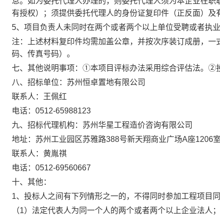
息。如为委托代理人办理的，则委托代理人须为本企业在职
有授权）；须提供委托代理人的身份证复印件（正反面）及
5、
项目负责人未同时在两个或者两个以上单位受聘或者执
注：上述材料复印件均需加盖公章，并按次序装订成册，一
码、传真号码）。
七、
其他说明事项：
①
本项目评标办法采用综合评估法。
②
八、招标单位：
苏州恒卓置地有限公司
联系人：
王佩红
电话：
0512-65988123
九、招标代理机构：
苏州华星工程造价咨询有限公司
地址：
苏州工业园区苏雅路
388号新天翔商业广场A座1206
联系人：
黄胤祺
电话：
0512-69560667
十、其他：
1、投标人之间有下列情形之一的，不得同时参加工程项目
（
1）法定代表人为同一个人的两个或者两个以上企业法人