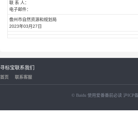
联 系 人：
电子邮件：
儋州市自然资源和规划局
2023年03月27日
寻标宝
联系我们
首页
联系客服
© Baidu
使用爱番番前必读
沪ICP备
NEW
HOT