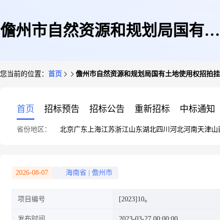
儋州市自然资源和规划局国有土
您当前的位置：
首页
儋州市自然资源和规划局国有土地使用权招拍挂
地使用权招拍挂出让成交公示
首页
招标预告
招标公告
重新招标
中标通知
省份地区：
北京
广东
上海
江苏
浙江
山东
湖北
四川
河北
河南
天津
山
2026-08-07
海南省
|
儋州市
项目编号
[2023]10。
发布时间
2023-03-27 00:00:00