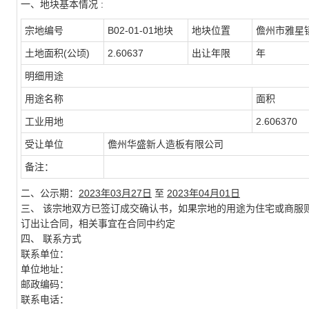
一、地块基本情况 :
宗地编号
B02-01-01地块
地块位置
儋州市雅星镇
土地面积(公顷)
2.60637
出让年限
年
明细用途
用途名称
面积
工业用地
2.606370
受让单位
儋州华盛新人造板有限公司
备注：
二、公示期：
2023年03月27日
至
2023年04月01日
三、 该宗地双方已签订成交确认书，如果宗地的用途为住宅或商服则
订出让合同，相关事宜在合同中约定
四、 联系方式
联系单位：
单位地址：
邮政编码：
联系电话：