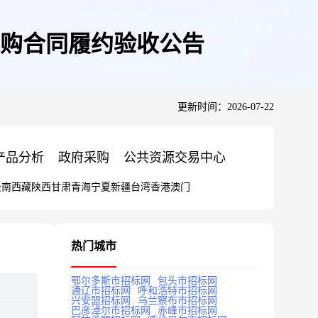
购合同履约验收公告
更新时间：2026-07-22
产品分析
政府采购
公共资源交易中心
云南
西藏
陕西
甘肃
青海
宁夏
新疆
台湾
香港
澳门
热门城市
鄂尔多斯市招标网
包头市招标网
通辽市招标网
呼和浩特市招标网
兴安盟招标网
乌兰察布市招标网
巴彦淖尔市招标网
赤峰市招标网