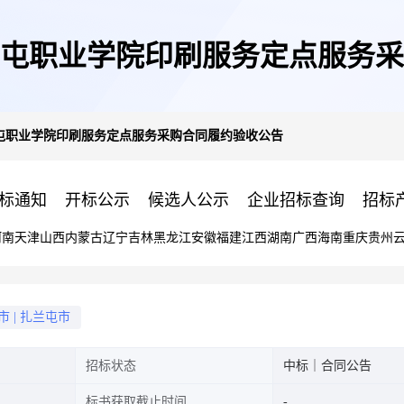
屯职业学院印刷服务定点服务采
屯职业学院印刷服务定点服务采购合同履约验收公告
标通知
开标公示
候选人公示
企业招标查询
招标
河南
天津
山西
内蒙古
辽宁
吉林
黑龙江
安徽
福建
江西
湖南
广西
海南
重庆
贵州
市
|
扎兰屯市
招标状态
中标｜合同公告
标书获取截止时间