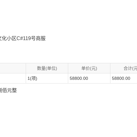
小区C#119号商服
数量(单位)
单价(元)
合计(元
1(项)
58800.00
58800.00
仟捌佰元整