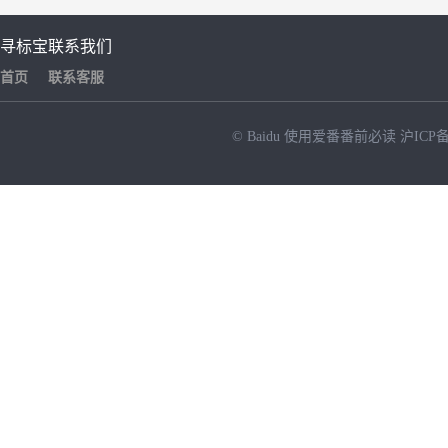
寻标宝
联系我们
首页
联系客服
© Baidu
使用爱番番前必读
沪ICP备
NEW
HOT
暂时没有搜索结果…