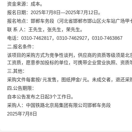
资金来源：
成本
。
报名日期：
202
5
年
7
月
8
日
—202
5
年
7
月
12
日。
报名地点
：
邯郸车务段（河北省邯郸市邯山区火车站广场甲
联
系
人：
王先生
，
张先生
，荣
先生
。
电
话：
0310-7462817，
0310-7462
927
，
0310-7463867
二
.报名条件：
该项目的
采购
方式为
竞争性谈判
，
供应商
的资质等级须
是
北
工资质
，愿意参加投标的单位，可携带企业营业执照、资质
三
.其他：
采购文件每套按
/
元发售，图纸押金
/
元。未成交者，退还采
四
.公告期限：
自本公告发布之日起
3个工作日。
采购人：
中国铁路北京局集团有限公司邯郸车务段
202
5
年
7
月
8日