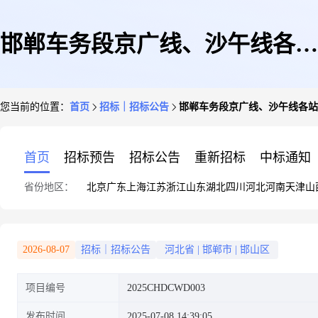
邯郸车务段京广线、沙午线各站
您当前的位置：
首页
招标｜招标公告
邯郸车务段京广线、沙午线各站
零小修建采购公告
首页
招标预告
招标公告
重新招标
中标通知
省份地区：
北京
广东
上海
江苏
浙江
山东
湖北
四川
河北
河南
天津
山
2026-08-07
招标｜招标公告
河北省
|
邯郸市
|
邯山区
项目编号
2025CHDCWD003
发布时间
2025-07-08 14:39:05