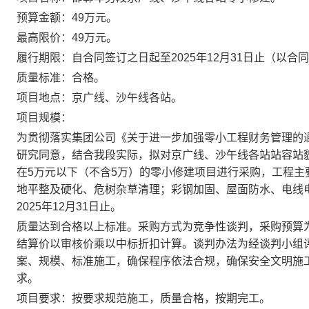
预算金额
：
49
万元。
最高限价
：
49
万元。
履行期限
：
自合同签订之日起至
2025年12月31日止
（以合同
质量标准：
合格。
项目地点：
京广线、沙午线各站
。
项目规模：
为贯彻落实集团公司《关于进一步加强零小工程财务管理的
研究同意，结合我段实际，拟对京广线、沙午线各站站容站
在5万元以下（不含5万）的零小修建项目进行采购，工程
地平整及硬化、危树杂草清理；彩钢加固、屋面防水、电线
2025年12月31日止。
质量达到合格以上标准。采购方式为
竞争性谈判
，采购预算
结算价以审核价乘以中标折扣计算。谈判办法为经谈判小组
案、规模、标准施工，确保程序依法合规，确保安全文明施
求。
项目要求：
按要求规范施工，质量合格，按期完工。