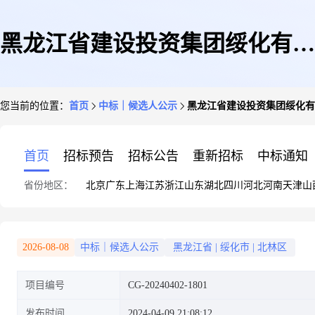
黑龙江省建设投资集团绥化有限
您当前的位置：
首页
中标｜候选人公示
黑龙江省建设投资集团绥化有
公司绥化经济技术开发区新和成
首页
招标预告
招标公告
重新招标
中标通知
省份地区：
北京
广东
上海
江苏
浙江
山东
湖北
四川
河北
河南
天津
山
项目建设区两屯搬迁异地安置二
2026-08-08
中标｜候选人公示
黑龙江省
|
绥化市
|
北林区
项目编号
CG-20240402-1801
期项目塔吊机械租赁中标公示
发布时间
2024-04-09 21:08:12