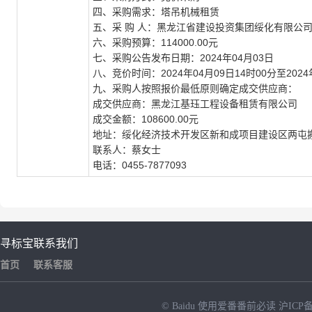
四、采购需求
：塔吊机械租赁
五、采
购
人
：黑龙江省建设投资集团绥化有限公
六、采购预算
：
114000.00元
七、采购公告发布日期
：
2024年04月03日
八、竞价时间
：
2024年04月09日14时00分至202
九、采购人按照报价最低原则确定成交供应商
：
成交供应商：黑龙江基珏工程设备租赁有限公司
成交金额：
108600.00元
地址：绥化经济技术开发区新和成项目建设区两屯
联系人：蔡女士
电话：
0455-7877093
寻标宝
联系我们
首页
联系客服
© Baidu
使用爱番番前必读
沪ICP备