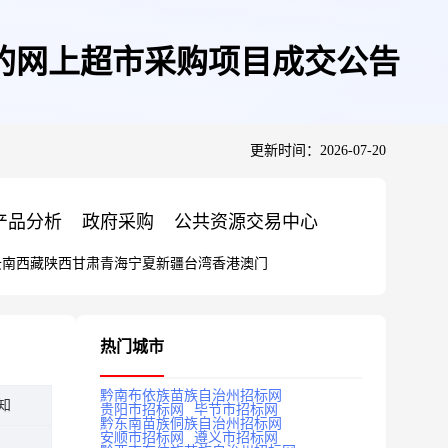
的网上超市采购项目成交公告
更新时间：2026-07-20
产品分析
政府采购
公共资源交易中心
云南
西藏
陕西
甘肃
青海
宁夏
新疆
台湾
香港
澳门
热门城市
黔南布依族苗族自治州招标网
知
贵阳市招标网
毕节市招标网
黔东南苗族侗族自治州招标网
安顺市招标网
遵义市招标网