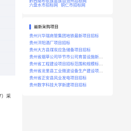
黔西南布依族苗族自治州招标网
六盘水市招标网
铜仁市招标网
最新采购项目
贵州兴华瑞商管集团地铁最新项目招标
贵州泙阳酒厂项目招标
贵州大方县煤炭应急储备项目招标
贵州省烟草公司毕节市公司育苗设施新建
及修复项目招标公告
贵州省工程建设项目招标范围和规模标准
规定
贵州省龙里县工业微波设备生产建设项目
招标
贵州省正安县风业发电项目招标
贵州数字科技大学新建项目招标
7
）采