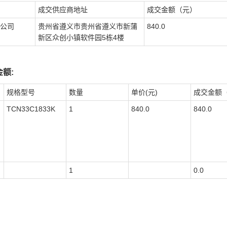
成交供应商地址
成交金额（元）
公司
贵州省遵义市贵州省遵义市新蒲
840.0
新区众创小镇软件园5栋4楼
额:
规格型号
数量
单价(元)
成交金额
TCN33C1833K
1
840.0
840.0
1
0.0