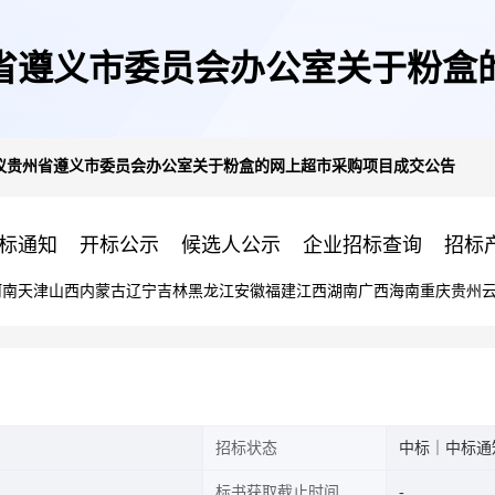
省遵义市委员会办公室关于粉盒
议贵州省遵义市委员会办公室关于粉盒的网上超市采购项目成交公告
标通知
开标公示
候选人公示
企业招标查询
招标
河南
天津
山西
内蒙古
辽宁
吉林
黑龙江
安徽
福建
江西
湖南
广西
海南
重庆
贵州
招标状态
中标｜中标通
标书获取截止时间