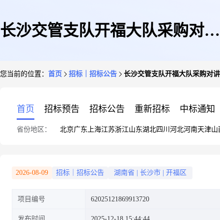
长沙交管支队开福大队采购对讲
您当前的位置：
首页
招标｜招标公告
长沙交管支队开福大队采购对讲
机配件一批竞价公告
首页
招标预告
招标公告
重新招标
中标通知
省份地区：
北京
广东
上海
江苏
浙江
山东
湖北
四川
河北
河南
天津
山
2026-08-09
招标｜招标公告
湖南省
|
长沙市
|
开福区
项目编号
62025121869913720
发布时间
2025-12-18 15:44:44