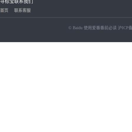
寻标宝
联系我们
首页
联系客服
© Baidu
使用爱番番前必读
沪ICP备
NEW
HOT
暂时没有搜索结果…