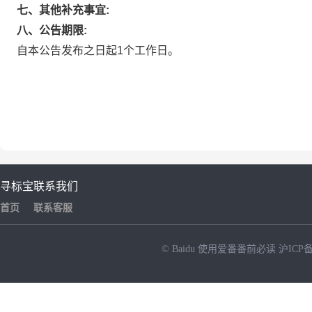
七、其他补充事宜:
八、公告期限:
自本公告发布之日起1个工作日。
寻标宝
联系我们
首页
联系客服
© Baidu
使用爱番番前必读
沪ICP备
NEW
HOT