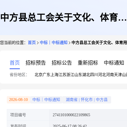
中方县总工会关于文化、体育用
您当前的位置：
首页
中标｜中标通知
中方县总工会关于文化、体育用
品和器材专门零售服务的网上超
首页
招标预告
招标公告
重新招标
中标通知
省份地区：
北京
广东
上海
江苏
浙江
山东
湖北
四川
河北
河南
天津
山
市采购项目成交公告
2026-08-10
中标｜中标通知
湖南省
|
怀化市
|
中方县
项目编号
2741101000022109865
发布时间
2025-06-17 08:26:42