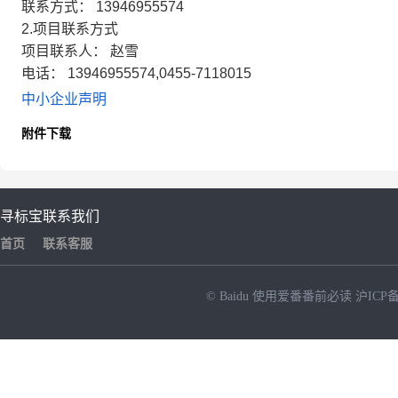
联系方式： 13946955574
2.项目联系方式
项目联系人： 赵雪
电话： 13946955574,0455-7118015
中小企业声明
附件下载
寻标宝
联系我们
首页
联系客服
© Baidu
使用爱番番前必读
沪ICP备
NEW
HOT