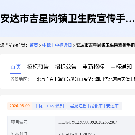
安达市吉星岗镇卫生院宣传手册
您当前的位置：
首页
中标｜中标通知
安达市吉星岗镇卫生院宣传手册
结果公告
首页
招标预告
招标公告
重新招标
中标通知
省份地区：
北京
广东
上海
江苏
浙江
山东
湖北
四川
河北
河南
天津
山
2026-08-09
中标｜中标通知
黑龙江省
|
绥化市
|
安达市
项目编号
HLJGCYC2309019920262362807
发布时间
2026-03-20 13:02:46