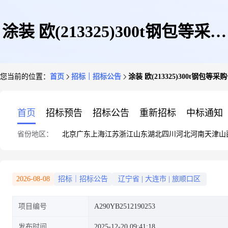
涂装 欧(213325)300t钢包等采购
您当前的位置：
首页
招标｜招标公告
涂装 欧(213325)300t钢包等采
公告
首页
招标预告
招标公告
重新招标
中标通知
省份地区：
北京
广东
上海
江苏
浙江
山东
湖北
四川
河北
河南
天津
山
2026-08-08
招标｜招标公告
辽宁省
|
大连市
|
旅顺口区
项目编号
A290YB2512190253
发布时间
2025-12-20 09:41:18