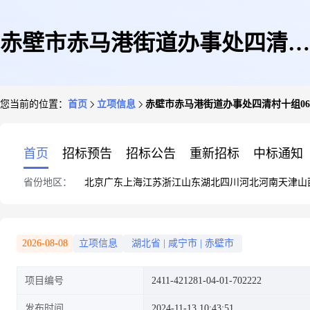
赤壁市赤马港街道办事处四清村
您当前的位置：
首页
立项信息
赤壁市赤马港街道办事处四清村十组06
十组06号钱长生59.185KW屋顶
首页
招标预告
招标公告
重新招标
中标通知
省份地区：
北京
广东
上海
江苏
浙江
山东
湖北
四川
河北
河南
天津
山
分布式发电光伏发电项目
2026-08-08
立项信息
湖北省
|
咸宁市
|
赤壁市
项目编号
2411-421281-04-01-702222
发布时间
2024-11-13 10:43:51