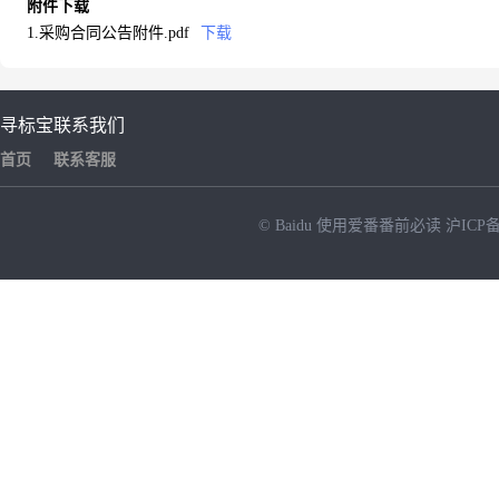
附件下载
1.采购合同公告附件.pdf
下载
寻标宝
联系我们
首页
联系客服
© Baidu
使用爱番番前必读
沪ICP备
NEW
HOT