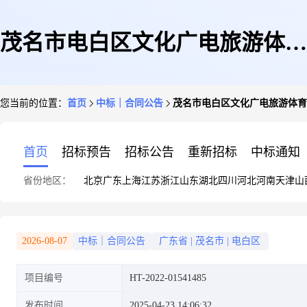
茂名市电白区文化广电旅游体育
您当前的位置：
首页
中标｜合同公告
茂名市电白区文化广电旅游体育
局茂名市电白区文化广电旅游体
首页
招标预告
招标公告
重新招标
中标通知
省份地区：
北京
广东
上海
江苏
浙江
山东
湖北
四川
河北
河南
天津
山
育局办公家具定点议价采购合同
2026-08-07
中标｜合同公告
广东省
|
茂名市
|
电白区
项目编号
HT-2022-01541485
的合同公告
发布时间
2025-04-23 14:06:32