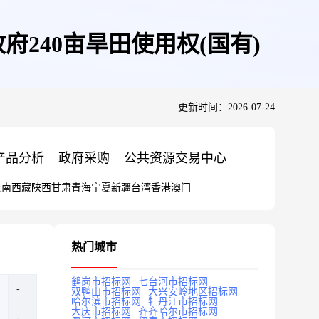
240亩旱田使用权(国有)
更新时间：2026-07-24
产品分析
政府采购
公共资源交易中心
云南
西藏
陕西
甘肃
青海
宁夏
新疆
台湾
香港
澳门
热门城市
鹤岗市招标网
七台河市招标网
双鸭山市招标网
大兴安岭地区招标网
哈尔滨市招标网
牡丹江市招标网
大庆市招标网
齐齐哈尔市招标网