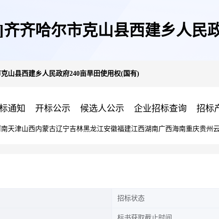
]齐齐哈尔市克山县西建乡人民政府
克山县西建乡人民政府240亩旱田使用权(国有)
标通知
开标公示
候选人公示
企业招标查询
招标
河南
天津
山西
内蒙古
辽宁
吉林
黑龙江
安徽
福建
江西
湖南
广西
海南
重庆
贵州
招标状态
标书获取截止时间