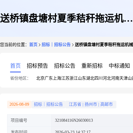
送桥镇盘塘村夏季秸秆拖运机械
您当前的位置：
首页
招标｜招标公告
送桥镇盘塘村夏季秸秆拖运机械
项目公告
首页
招标预告
招标公告
重新招标
中标通知
省份地区：
北京
广东
上海
江苏
浙江
山东
湖北
四川
河北
河南
天津
山
2026-08-09
招标｜招标公告
江苏省
|
扬州市
|
高邮市
项目编号
321084116N26030013
发布时间
2026-03-23 14:37:17