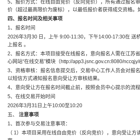
5、报价方式：在线自由竞价（反向竞价），所有通过报名
价（超过最高限价为废标），以最低报价者获得成交资格。
四、报名时间及相关事项
1、报名时间
2026年3月30
日，上午
9:00-11:30，下午14:00-17:30在
送
上报名
。
2、报名方式：本项目接受在线报名，意向报名人需在江苏省
心网站“在线交易”模块（http://app3.jsnc.gov.cn:8080/n
3、资格审核：报名信息提交后，交易中心工作人员会对报
以短信方式通知报名意向受让方审核结果。
4、意向受让方在报名时间截止前，按照会员中心提示的流
5、在线交易开始时间
2026年3月31日上午10:00至10:20
五、
注意事项
1、首次参与交易注意事项：
（
1）本项目采用在线自由竞价（反向竞价），意向受让方