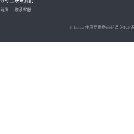
寻标宝
联系我们
首页
联系客服
© Baidu
使用爱番番前必读
沪ICP备
NEW
HOT
暂时没有搜索结果…