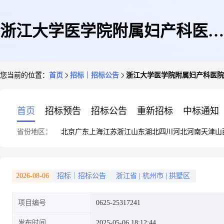
浙江大学医学院附属妇产科医院
您当前的位置：
首页
招标｜招标公告
浙江大学医学院附属妇产科医院
钱江院区新生儿科电动门及配套
首页
招标预告
招标公告
重新招标
中标通知
省份地区：
北京
广东
上海
江苏
浙江
山东
湖北
四川
河北
河南
天津
山
设施改造(重新采购)项目竞争性
2026-08-06
招标｜招标公告
浙江省
|
杭州市
|
拱墅区
项目编号
0625-25317241
磋商公告
发布时间
2025-05-06 18:12:44