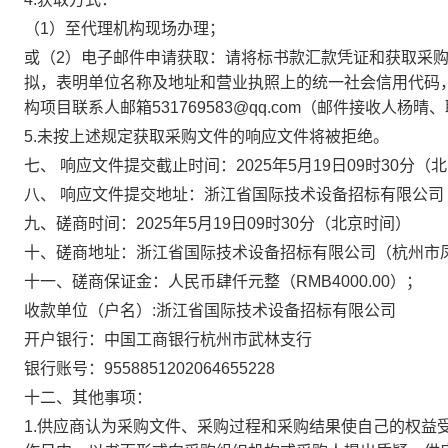
（1）至代理机构现场办理；
或（2）电子邮件申请获取：请将标书款汇款凭证和获取采
拟，表明单位名称及地址和营业执照上的统一社会信用代码
构项目联系人邮箱531769583@qq.com（邮件接收人杨晴、联
5.未按上述规定获取采购文件的响应文件将被拒绝。
七、 响应文件提交截止时间：
2025
年5月19日09时30分
（北
八、 响应文件提交地址：
浙江省国际技术设备招标有限公司（
九、磋商时间：
2025
年5月19日09时30分
（北京时间）
十、磋商地址：
浙江省国际技术设备招标有限公司（杭州市凤
十一、磋商保证金：人民币肆仟元整（RMB4000.00）；
收款单位（户名）:浙江省国际技术设备招标有限公司
开户银行：中国工商银行杭州市武林支行
银行账号：9558851202064655228
十二、其他事项：
1.供应商认为采购文件、采购过程和采购结果使自己的权益