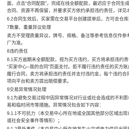
面，点击“合同配款”，完成在线全额配款，最迟应于合同生成当
合同、资源不再保留，并要求买方依约承担违约责任，详见
6.2合同生效后，买家需在交易平台创建提单后，方可去仓
7数量、重量异议处理
卖方不受理质量异议，牌号、规格、备注等参考信息仅作参
厂为准。
8违约责任
8.1买方逾期未全额配款，视为买方违约，买方将承担违约
“买家中心--我的合同”页面支付。拒不履行违约责任的买
履行合同，卖方将承担违约责任并支付违约金，每个违约合同
项向平台和卖方提出赔偿要求。
9交易异常情况处理
9.1为避免交易过程中因异常情况对行业或社会造成的不利
易和临时闭市等措施。异常情况包含如下内容：
9.1.1不可抗力（本交易中心所在地或全国其他部分区域
或社会安全事件等情形）；
9.1.2意外事件（本交易中心所在地发生火灾或电力供应出