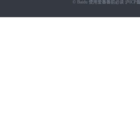
© Baidu
使用爱番番前必读
沪ICP备
NEW
HOT
暂时没有搜索结果…