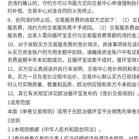
合违约确认的，守约方可以书面方式向交易中心申请强制执
约补偿，交易中心对该合同的义务终止。
9、合同违约终止后，交易服务费的收取方式如下：（1）
服务费，违约方的交易服务费不予退回。（2）交易服务费
服务费，出卖人需向循环宝支付与交易服务费等额的违约金
10、对于收取买方交易服务费的竞价场次，具体事项将在
从买方资金账户的可用余额中扣除，请确保资金账户中有足
务费逾期半年未扣款成功，且循环宝追索不成时，循环宝将
11、买方应认真阅读并执行本说明、交易中心竞价规则和
系。买方一旦在竞价过程中出价，交易中心默认买方已现场
时认可实物质量、数量和品质，欧冶供应链和卖方不承担由
12、其它有关规定详见欧冶循环宝发布的《竞价交易规则》
1适用范围
本版《单卷交易规则》适用于在欧冶循环宝平台销售的单卷
2总则
2.1本规则根据《中华人民共和国合同法》。
2.2参加单卷交易的当事人应当仔细阅读并遵守本规则，对