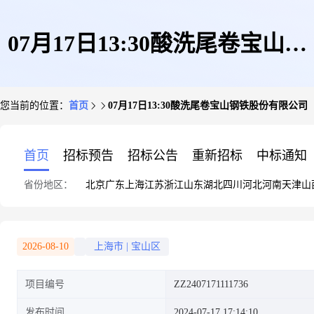
07月17日13:30酸洗尾卷宝山钢
您当前的位置：
首页
07月17日13:30酸洗尾卷宝山钢铁股份有限公司
铁股份有限公司
首页
招标预告
招标公告
重新招标
中标通知
省份地区：
北京
广东
上海
江苏
浙江
山东
湖北
四川
河北
河南
天津
山
2026-08-10
上海市
|
宝山区
项目编号
ZZ2407171111736
发布时间
2024-07-17 17:14:10