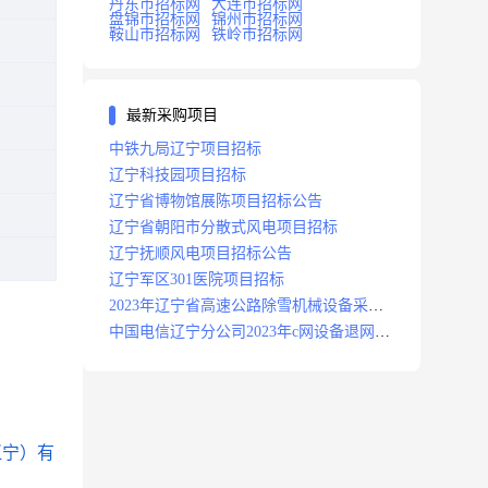
丹东市招标网
大连市招标网
盘锦市招标网
锦州市招标网
鞍山市招标网
铁岭市招标网
最新采购项目
中铁九局辽宁项目招标
辽宁科技园项目招标
辽宁省博物馆展陈项目招标公告
辽宁省朝阳市分散式风电项目招标
辽宁抚顺风电项目招标公告
辽宁军区301医院项目招标
2023年辽宁省高速公路除雪机械设备采购
项目招标招标公告
中国电信辽宁分公司2023年c网设备退网拆
除施工服务采购项目招标公告
辽宁）有