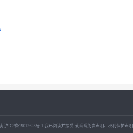
x
读
沪ICP备19012628号-1
我已阅读并接受
爱番番免责声明
、
权利保护声明