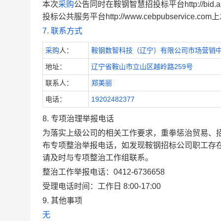
本次
采购
公告同时在鞍钢智慧招投标平台http://bid.a
投标公共服务平台http://www.cebpubservice.co
7. 联系方式
采购
人：
鞍钢数智科技（辽宁）有限公司市场营销
地址：
辽宁省鞍山市立山区越岭路259号
联系人：
郑美丽
电话：
19202482377
8.
专项治理举报电话
为落实上级公司的相关工作要求，重拳惩治贸易、招
布专项整治举报电话，如发现鞍钢招标公司职工存
请及时与专项整治工作组联系。
整治工作举报电话：0412-
6736658
受理电话时间：工作日
8:00-17:00
9.
其他事项
无