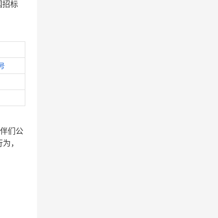
中国招标
号
伙伴们公
行为，