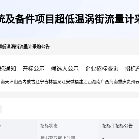
统及备件项目超低温涡街流量计
超低温涡街流量计采购公告
标通知
开标公示
候选人公示
企业招标查询
招标
河南
天津
山西
内蒙古
辽宁
吉林
黑龙江
安徽
福建
江西
湖南
广西
海南
重庆
贵州
0
招标状态
招标｜招标公告
标书获取截止时间