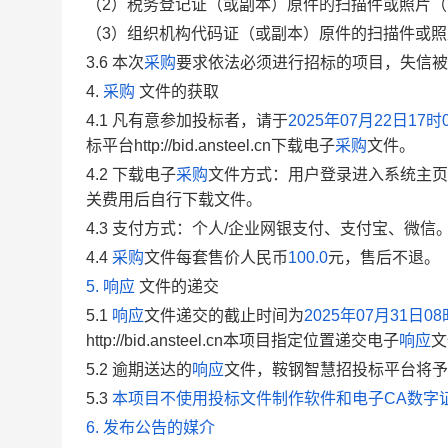
（2）税务登记证（或副本）原件的扫描件或照片
（3）组织机构代码证（或副本）原件的扫描件或照
3.6
本次
采购
要求
依法必须进行招标的项目，失信被
4.
采购
文件的获取
4.1
凡有意参加投标者，请于
2025年07月22日17时
标平台http://bid.ansteel.cn下载电子
采购
文件。
4.2
下载电子
采购
文件方式：用户登录进入系统主页
关费用后自行下载文件。
4.3
支付方式：个人/企业网银支付、支付宝、微信
4.
4
采购
文件每套售
价人民币
100.0
元，售后不退。
5.
响应
文件的递交
5.1
响应
文件递交的截止时间为
2025年07月31日08
http://bid.ansteel.cn本项目指定位置递交电子
响应
文
5.2 逾期送达的
响应
文件，
鞍钢智慧
招投标平台将予
5.3
本项目不使用投标文件制作软件和电子CA数字证
6. 发布公告的媒介