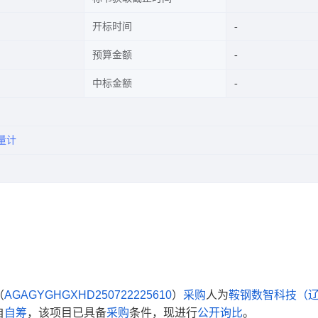
开标时间
预算金额
中标金额
量计
（
AGAGYGHGXHD250722225610
）
采购
人为
鞍钢数智科技（
自
自筹
，该项目已具备
采购
条件，现进行
公开询比
。