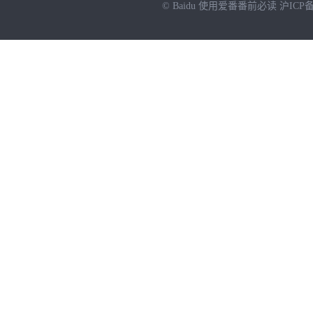
© Baidu
使用爱番番前必读
沪ICP备
NEW
HOT
暂时没有搜索结果…