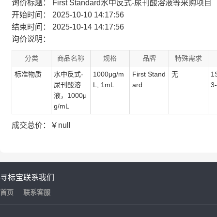
询价标题：
First Standard水中反式-尿刊酸溶液等采购项目
开始时间：
2025-10-10 14:17:56
结束时间：
2025-10-14 14:17:56
询价说明：
分类
商品名称
规格
品牌
特殊需求
标准物质
水中反式-
1000μg/m
First Stand
无
1
尿刊酸溶
L, 1mL
ard
3
液，1000μ
g/mL
成交总价：￥null
寻标宝
联系我们
首页
联系客服