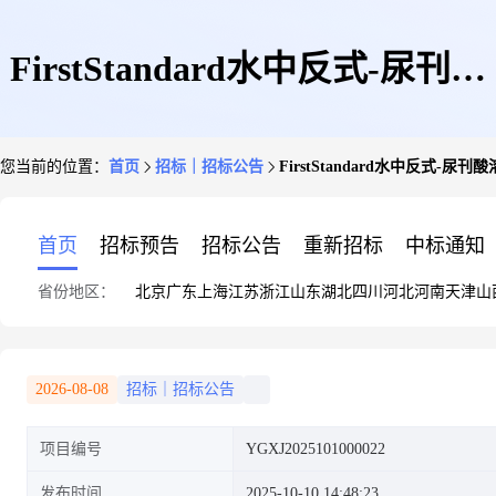
FirstStandard水中反式-尿刊酸
您当前的位置：
首页
招标｜招标公告
FirstStandard水中反式-尿
溶液等采购项目
首页
招标预告
招标公告
重新招标
中标通知
省份地区：
北京
广东
上海
江苏
浙江
山东
湖北
四川
河北
河南
天津
山
2026-08-08
招标｜招标公告
项目编号
YGXJ2025101000022
发布时间
2025-10-10 14:48:23