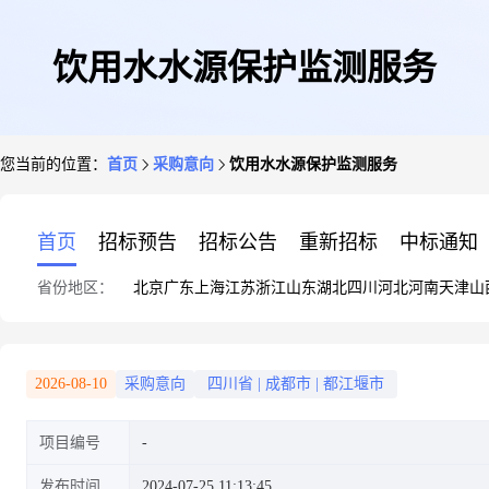
饮用水水源保护监测服务
您当前的位置：
首页
采购意向
饮用水水源保护监测服务
首页
招标预告
招标公告
重新招标
中标通知
省份地区：
北京
广东
上海
江苏
浙江
山东
湖北
四川
河北
河南
天津
山
2026-08-10
采购意向
四川省
|
成都市
|
都江堰市
项目编号
发布时间
2024-07-25 11:13:45