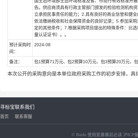
国生态环境部生态环境标准及省、市现行有效标准开展监
告。供应商须具有行政主管部门颁发的检验检测机构资质
立承担民事责任的能力；2.具有良好的商业信誉和健全
依法缴纳税收和社会保障资金的良好记录；5.参加采购
定的其他条件；7.根据采购项目提出的特殊条件：比
量认证证书）。。
预计采购时
2024-08
间：
备注：
包1预算71万元、包2预算10万元、包3预算20万元、包
本次公开的采购意向是本单位政府采购工作的初步安排，具
寻标宝
联系我们
首页
联系客服
© Baidu
使用爱番番前必读
沪ICP备