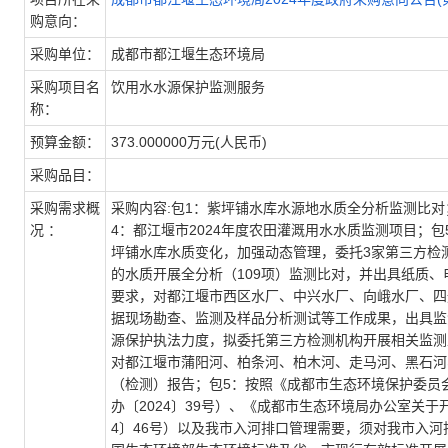
购意向：
采购单位：
成都市都江堰生态环境局
采购项目名
饮用水水源保护监测服务
称：
预算金额：
373.000000万元(人民币)
采购品目：
采购需求概
采购内容:包1：紫坪铺水库水源地水质全分析监测比
况 ：
4：都江堰市2024年度农田灌溉用水水质监测项目；
坪铺水库水质变化，加强动态管理，委托3家第三方检
的水质开展全分析（109项）监测比对，并出具纸质
要求，对都江堰市西区水厂、中兴水厂、向峨水厂、四
据现场勘查、监测及样品分析测试等工作成果，出具监
源保护执法力度，拟委托第三方检测机构开展相关监测
对都江堰市蒲阳河、柏条河、柏木河、走马河、黑石河
（检测）报告；包5：按照《成都市生态环境保护委员
办〔2024〕39号）、《成都市生态环境局办公室关于
4〕46号）以及我市入河排口管理需要，须对我市入河