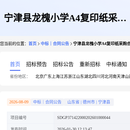
宁津县龙槐小学A4复印纸采购
您当前的位置：
首页
中标｜合同公告
宁津县龙槐小学A4复印纸采购
合同公示
首页
招标预告
招标公告
重新招标
中标通知
省份地区：
北京
广东
上海
江苏
浙江
山东
湖北
四川
河北
河南
天津
山
2026-08-09
中标｜合同公告
山东省
|
德州市
|
宁津县
项目编号
SDGP371422000202601000044
发布时间
2026-01-30 12:13:47