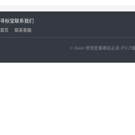
寻标宝
联系我们
首页
联系客服
© Baidu
使用爱番番前必读
沪ICP备
NEW
HOT
暂时没有搜索结果…