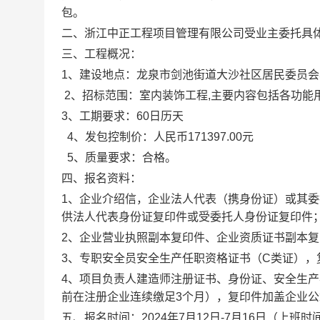
包。
二、
浙江中正工程项目管理有限公司
受业主委托具
三、工程概况：
1、建设地点：
龙泉市剑池街道大沙社区居民委员会
2、
招标范围
：
室内装饰工程
,主要内容包括各功能
3、工期要求：
60
日历天
4、发包控制价：
人民币
171397.00元
5、质量要求：
合格。
四
、报名资料：
1、企业介绍信，企业法人代表（携身份证）或其
供法人代表身份证复印件或受委托人身份证复印件
2、企业营业执照副本复印件、企业资质证书副本
3、专职安全员安全生产任职资格证书（C类证），
4、项目负责人建造师注册证书、身份证、安全生
前在注册企业连续缴足3个月），复印件加盖企业公
五
、报名时间：
202
4
年
7
月
12
日
-7
月
16
日（上
班时