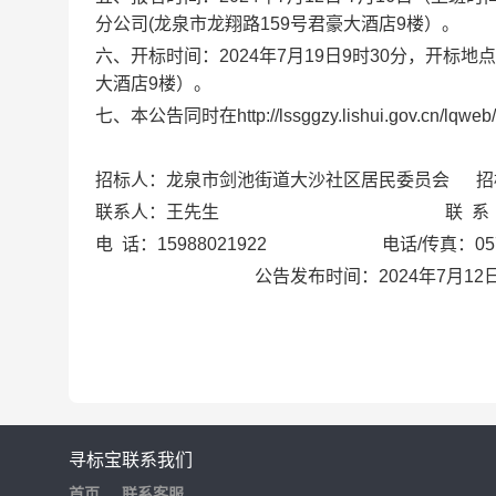
分公司
(龙泉市龙翔路159号君豪大酒店9楼）。
六
、开标时间：
202
4
年
7
月
19
日
9
时
30
分
，开标地点
大酒店9楼）。
七
、本公告同时在
http://lssggzy.lishui.gov.cn/lqweb
/
招标人：
龙泉市剑池街道大沙社区居民委员会
招标
联系人：
王
先生
联
系
电
话：
15988021922
电话
/传真：057
公告发布时间：
2024年
7
月
12
寻标宝
联系我们
首页
联系客服