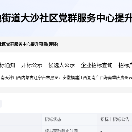
街道大沙社区党群服务中心提升
区党群服务中心提升项目(硬装)
标通知
开标公示
候选人公示
企业招标查询
招标
河南
天津
山西
内蒙古
辽宁
吉林
黑龙江
安徽
福建
江西
湖南
广西
海南
重庆
贵州
招标状态
招标｜招标公告
标书获取截止时间