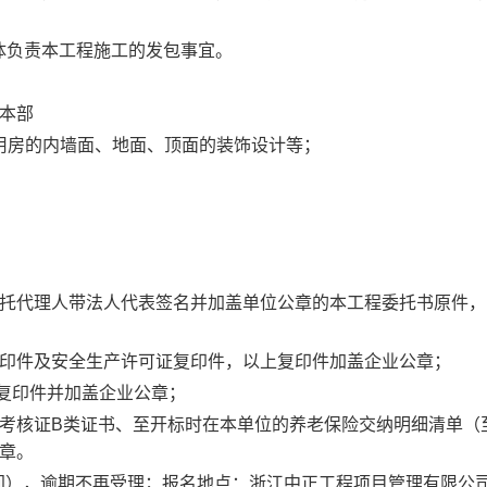
体负责本工程施工的发包事宜。
本部
用房的内墙面、地面、顶面的装饰设计等；
委托代理人带法人代表签名并加盖单位公章的本工程委托书原件，
；
复印件及安全生产许可证复印件，以上复印件加盖企业公章；
复印件并加盖企业公章；
产考核证B类证书、至开标时在本单位的养老保险交纳明细清单（
章。
间
）
，逾期不再受理；报名地点：浙江中正工程项目管理有限公